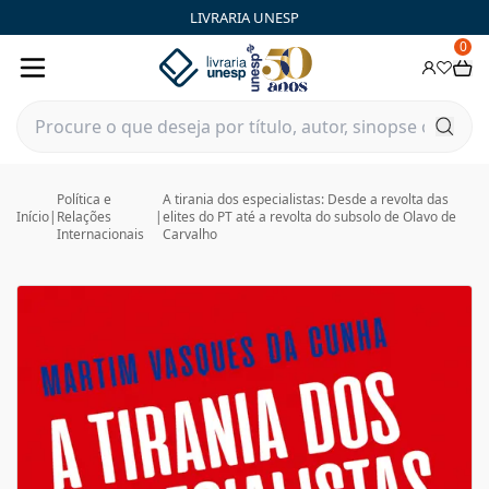
LIVRARIA UNESP
0
Política e
A tirania dos especialistas: Desde a revolta das
Início
|
Relações
|
elites do PT até a revolta do subsolo de Olavo de
Internacionais
Carvalho