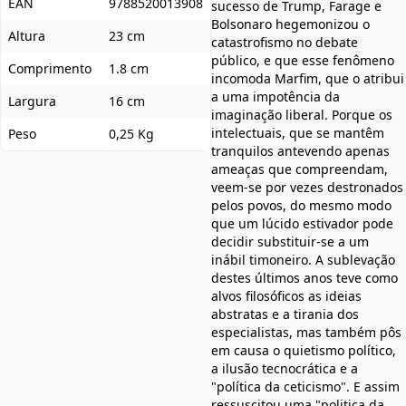
EAN
9788520013908
sucesso de Trump, Farage e
Bolsonaro hegemonizou o
Altura
23 cm
catastrofismo no debate
público, e que esse fenômeno
Comprimento
1.8 cm
incomoda Marfim, que o atribui
a uma impotência da
Largura
16 cm
imaginação liberal. Porque os
intelectuais, que se mantêm
Peso
0,25 Kg
tranquilos antevendo apenas
ameaças que compreendam,
veem-se por vezes destronados
pelos povos, do mesmo modo
que um lúcido estivador pode
decidir substituir-se a um
inábil timoneiro. A sublevação
destes últimos anos teve como
alvos filosóficos as ideias
abstratas e a tirania dos
especialistas, mas também pôs
em causa o quietismo político,
a ilusão tecnocrática e a
"política da ceticismo". E assim
ressuscitou uma "politica da