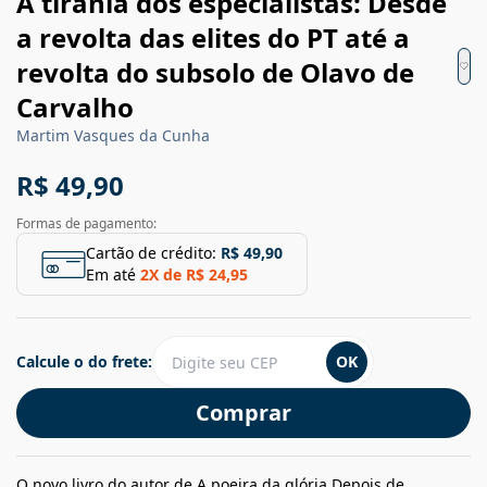
A tirania dos especialistas: Desde
a revolta das elites do PT até a
revolta do subsolo de Olavo de
Carvalho
Martim Vasques da Cunha
R$ 49,90
Formas de pagamento:
Cartão de crédito:
R$ 49,90
Em até
2
X de
R$ 24,95
Calcule o do frete:
OK
Comprar
O novo livro do autor de A poeira da glória.Depois de