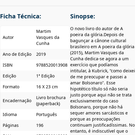
Ficha Técnica:
Sinopse:
O novo livro do autor de A
Martim
poeira da glória.Depois de
Autor
Vasques da
bagunçar a cânone cultural
Cunha
brasileiro em A poeira da glória
(2015), Martim Vasques da
Ano de Edição
2019
Cunha dedica-se agora a um
exercício que podíamos
ISBN
9788520013908
intitular, à Kubrick, “como deixei
Edição
1ª Edição
de me preocupar e passei a
amar Bolsonaro". Esse
Formato
16 X 23 cm
hipotético título só não seria
justo porque aqui não se trata
Livro brochura
Encadernação
exclusivamente do caso
(paperback)
Bolsonaro, porque não há
sequer amores sarcásticos e
Idioma
Português
porque as preocupações
continuam justificadíssimas. No
Páginas
196
entanto, é indiscutível que o