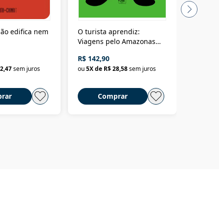
ão edifica nem
O turista aprendiz:
Coloniz
Viagens pelo Amazonas
totalita
até o Peru, pelo Madeira
crimino
R$ 142,90
R$ 69,9
até a Bolívia e por Marajó
2,47
sem juros
ou
5
X de
R$ 28,58
sem juros
ou
3
X d
até dizer chega
rar
Comprar
C