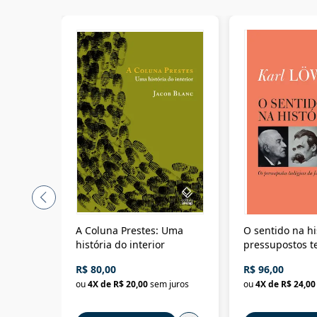
A Coluna Prestes: Uma
O sentido na hi
história do interior
pressupostos t
da filosofia da 
R$ 80,00
R$ 96,00
ou
4
X de
R$ 20,00
sem juros
ou
4
X de
R$ 24,00