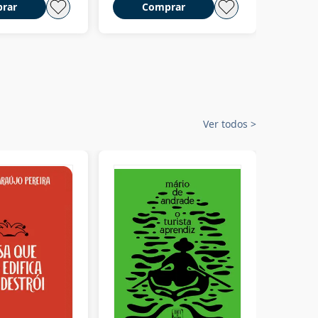
rar
Comprar
C
Ver todos
>