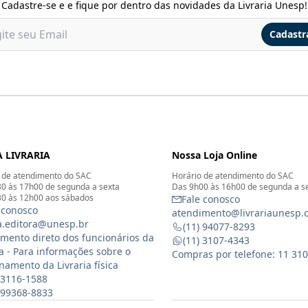
Cadastre-se e e fique por dentro das novidades da Livraria Unesp!
Cadastr
 LIVRARIA
Nossa Loja Online
 de atendimento do SAC
Horário de atendimento do SAC
0 às 17h00 de segunda a sexta
Das 9h00 às 16h00 de segunda a s
0 às 12h00 aos sábados
Fale conosco
 conosco
atendimento@livrariaunesp.
ia.editora@unesp.br
(11) 94077-8293
mento direto dos funcionários da
(11) 3107-4343
ia - Para informações sobre o
Compras por telefone: 11 31
namento da Livraria física
 3116-1588
) 99368-8833