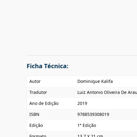
Ficha Técnica:
Autor
Dominique Kalifa
Tradutor
Luiz Antonio Oliveira De Ara
Ano de Edição
2019
ISBN
9788539308019
Edição
1ª Edição
Formato
13,7 X 21 cm