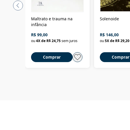
Maltrato e trauma na
Solenoide
infância
R$ 99,00
R$ 146,00
ou
4
X de
R$ 24,75
sem juros
ou
5
X de
R$ 29,20
Comprar
Comprar