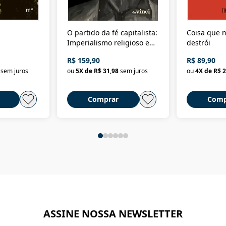
O partido da fé capitalista:
Coisa que n
Imperialismo religioso e
destrói
dominação de classe no
R$ 159,90
R$ 89,90
Brasil
sem juros
ou
5
X de
R$ 31,98
sem juros
ou
4
X de
R$ 2
Comprar
Comp
ASSINE NOSSA NEWSLETTER