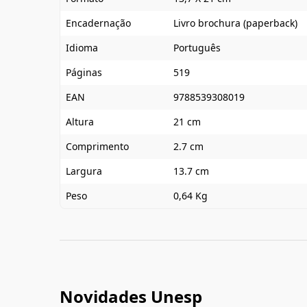
Encadernação
Livro brochura (paperback)
Idioma
Português
Páginas
519
EAN
9788539308019
Altura
21 cm
Comprimento
2.7 cm
Largura
13.7 cm
Peso
0,64 Kg
Novidades Unesp