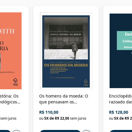
stória: Os
Os homens da moeda: O
Enciclopédi
eológicos
que pensavam os
razoado das
história
ministros da Fazenda da
artes e dos o
R$ 110,00
R$ 128,00
Nova República (1985-
Civilização 
sem juros
ou
5
X de
R$ 22,00
sem juros
ou
5
X de
R$ 2
2018)