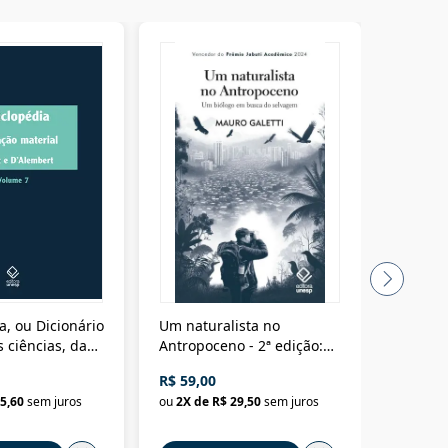
a, ou Dicionário
Um naturalista no
A vora
 ciências, das
Antropoceno - 2ª edição:
fícios - Vol. 7:
Um biólogo em busca do
R$ 59,00
R$ 58,0
material
selvagem
5,60
sem juros
ou
2
X de
R$ 29,50
sem juros
ou
2
X d