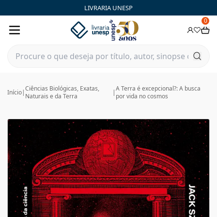
LIVRARIA UNESP
0
Ciências Biológicas, Exatas,
A Terra é excepcional?: A busca
Início
|
|
Naturais e da Terra
por vida no cosmos