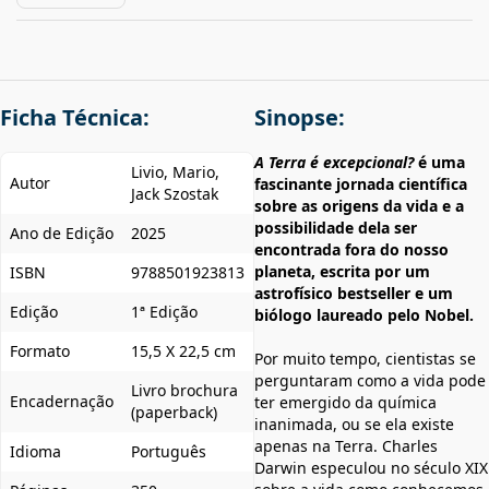
Ficha Técnica:
Sinopse:
A Terra é excepcional?
é uma
Livio, Mario,
Autor
fascinante jornada científica
Jack Szostak
sobre as origens da vida e a
possibilidade dela ser
Ano de Edição
2025
encontrada fora do nosso
planeta, escrita por um
ISBN
9788501923813
astrofísico bestseller e um
Edição
1ª Edição
biólogo laureado pelo Nobel.
Formato
15,5 X 22,5 cm
Por muito tempo, cientistas se
perguntaram como a vida pode
Livro brochura
Encadernação
ter emergido da química
(paperback)
inanimada, ou se ela existe
apenas na Terra. Charles
Idioma
Português
Darwin especulou no século XIX