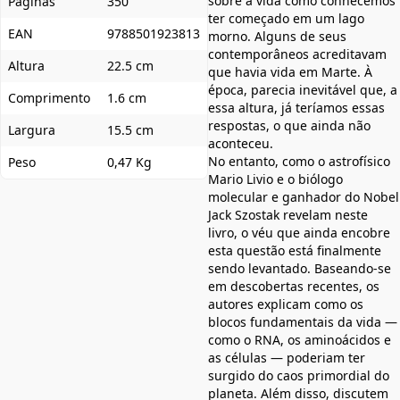
sobre a vida como conhecemos
Páginas
350
ter começado em um lago
EAN
9788501923813
morno. Alguns de seus
contemporâneos acreditavam
Altura
22.5 cm
que havia vida em Marte. À
época, parecia inevitável que, a
Comprimento
1.6 cm
essa altura, já teríamos essas
respostas, o que ainda não
Largura
15.5 cm
aconteceu.
No entanto, como o astrofísico
Peso
0,47 Kg
Mario Livio e o biólogo
molecular e ganhador do Nobel
Jack Szostak revelam neste
livro, o véu que ainda encobre
esta questão está finalmente
sendo levantado. Baseando-se
em descobertas recentes, os
autores explicam como os
blocos fundamentais da vida —
como o RNA, os aminoácidos e
as células — poderiam ter
surgido do caos primordial do
planeta. Além disso, discutem