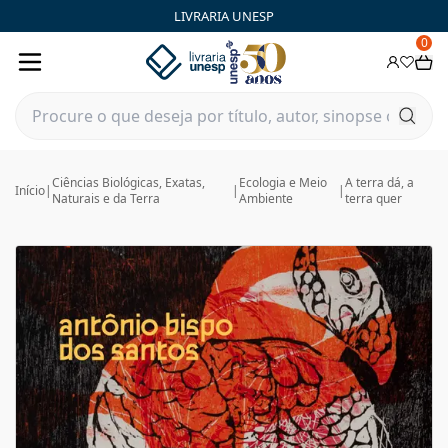
LIVRARIA UNESP
0
Ciências Biológicas, Exatas,
Ecologia e Meio
A terra dá, a
Início
|
|
|
Naturais e da Terra
Ambiente
terra quer