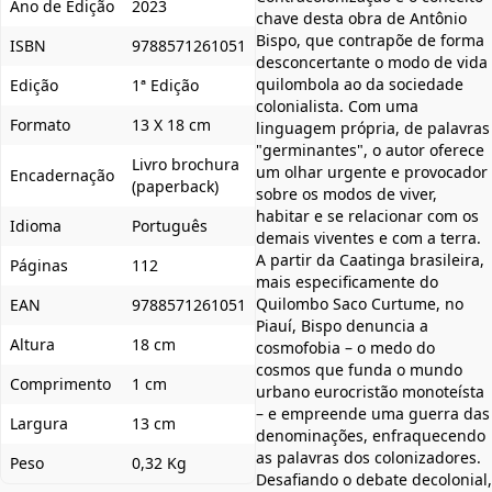
Ano de Edição
2023
chave desta obra de Antônio
Bispo, que contrapõe de forma
ISBN
9788571261051
desconcertante o modo de vida
quilombola ao da sociedade
Edição
1ª Edição
colonialista. Com uma
Formato
13 X 18 cm
linguagem própria, de palavras
"germinantes", o autor oferece
Livro brochura
um olhar urgente e provocador
Encadernação
(paperback)
sobre os modos de viver,
habitar e se relacionar com os
Idioma
Português
demais viventes e com a terra.
A partir da Caatinga brasileira,
Páginas
112
mais especificamente do
Quilombo Saco Curtume, no
EAN
9788571261051
Piauí, Bispo denuncia a
Altura
18 cm
cosmofobia – o medo do
cosmos que funda o mundo
Comprimento
1 cm
urbano eurocristão monoteísta
– e empreende uma guerra das
Largura
13 cm
denominações, enfraquecendo
as palavras dos colonizadores.
Peso
0,32 Kg
Desafiando o debate decolonial,