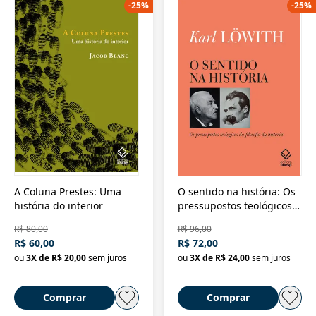
-
25
%
-
25
%
A Coluna Prestes: Uma
O sentido na história: Os
história do interior
pressupostos teológicos
da filosofia da história
R$ 80,00
R$ 96,00
R$ 60,00
R$ 72,00
ou
3
X de
R$ 20,00
sem juros
ou
3
X de
R$ 24,00
sem juros
Comprar
Comprar