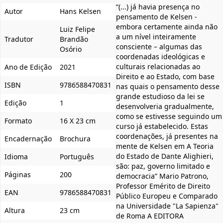
“(...) já havia presença no
Autor
Hans Kelsen
pensamento de Kelsen -
embora certamente ainda não
Luiz Felipe
a um nível inteiramente
Tradutor
Brandão
consciente – algumas das
Osório
coordenadas ideológicas e
culturais relacionadas ao
Ano de Edição
2021
Direito e ao Estado, com base
ISBN
9786588470831
nas quais o pensamento desse
grande estudioso da lei se
Edição
1
desenvolveria gradualmente,
como se estivesse seguindo um
Formato
16 X 23 cm
curso já estabelecido. Estas
coordenações, já presentes na
Encadernação
Brochura
mente de Kelsen em A Teoria
do Estado de Dante Alighieri,
Idioma
Português
são: paz, governo limitado e
Páginas
200
democracia” Mario Patrono,
Professor Emérito de Direito
EAN
9786588470831
Público Europeu e Comparado
na Universidade "La Sapienza"
Altura
23 cm
de Roma A EDITORA