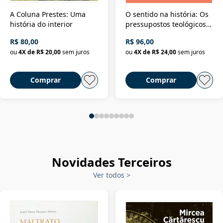
A Coluna Prestes: Uma
O sentido na história: Os
história do interior
pressupostos teológicos
da filosofia da história
R$ 80,00
R$ 96,00
ou
4
X de
R$ 20,00
sem juros
ou
4
X de
R$ 24,00
sem juros
Comprar
Comprar
Novidades Terceiros
Ver todos
>