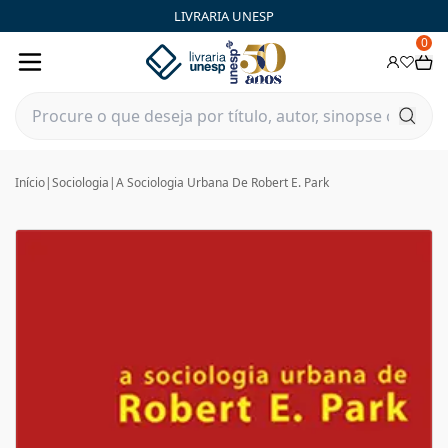
LIVRARIA UNESP
0
Início
|
Sociologia
|
A Sociologia Urbana De Robert E. Park