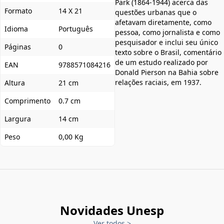
Park (1864-1944) acerca das
Formato
14 X 21
questões urbanas que o
afetavam diretamente, como
Idioma
Português
pessoa, como jornalista e como
pesquisador e inclui seu único
Páginas
0
texto sobre o Brasil, comentário
de um estudo realizado por
EAN
9788571084216
Donald Pierson na Bahia sobre
relações raciais, em 1937.
Altura
21 cm
Comprimento
0.7 cm
Largura
14 cm
Peso
0,00 Kg
Novidades Unesp
Ver todos
>