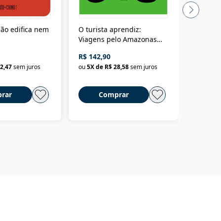
ão edifica nem
O turista aprendiz:
Coloniz
Viagens pelo Amazonas
totalita
até o Peru, pelo Madeira
crimino
R$ 142,90
R$ 69,9
até a Bolívia e por Marajó
2,47
sem juros
ou
5
X de
R$ 28,58
sem juros
ou
3
X d
até dizer chega
rar
Comprar
C