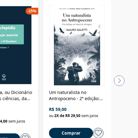
-
25
%
a, ou Dicionário
Um naturalista no
A vora
 ciências, das
Antropoceno - 2ª edição:
fícios - Vol. 7:
Um biólogo em busca do
R$ 59,00
R$ 58,0
material
selvagem
ou
2
X de
R$ 29,50
sem juros
ou
2
X d
4,00
sem juros
Comprar
C