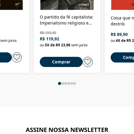
O partido da fé capitalista:
Coisa que n
Imperialismo religioso e
destrói
dominação de classe no
R$ 159,90
R$ 89,90
Brasil
R$ 119,92
sem juros
ou
4
X de
R$ 2
ou
5
X de
R$ 23,98
sem juros
Comp
Comprar
ASSINE NOSSA NEWSLETTER