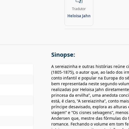
Tradutor
Heloisa Jahn
Sinopse:
A sereiazinha e outras histórias reúne 
(1805-1875), o autor que, ao lado dos 
conto infantil e popular na Europa do s
bem representada neste segundo volum
realizadas por Heloisa Jahn diretamente
princesa da ervilha”, uma anedota concis
está, é claro, “A sereiazinha”, conto m
príncipe desavisado, explora as altura
viagem” e “Os cisnes selvagens”, menos 
Andersen que, mestre das fórmulas do fo
romance. Fechando o volume em tom feé