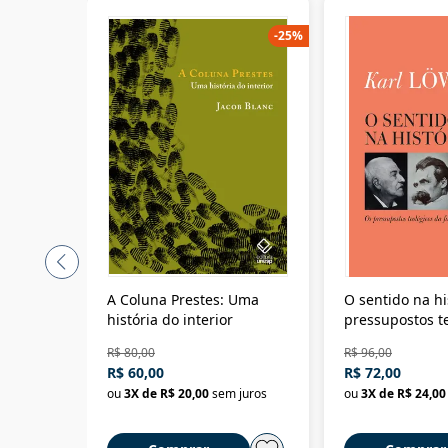
-
25
%
A Coluna Prestes: Uma
O sentido na hi
história do interior
pressupostos t
da filosofia da 
R$ 80,00
R$ 96,00
R$ 60,00
R$ 72,00
ou
3
X de
R$ 20,00
sem juros
ou
3
X de
R$ 24,00