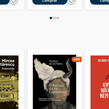
Comprar
Comp
-
25
%