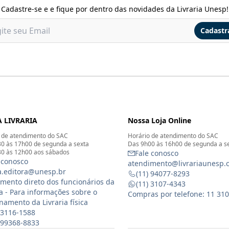
Cadastre-se e e fique por dentro das novidades da Livraria Unesp!
Cadastr
 LIVRARIA
Nossa Loja Online
 de atendimento do SAC
Horário de atendimento do SAC
0 às 17h00 de segunda a sexta
Das 9h00 às 16h00 de segunda a s
0 às 12h00 aos sábados
Fale conosco
 conosco
atendimento@livrariaunesp.
ia.editora@unesp.br
(11) 94077-8293
mento direto dos funcionários da
(11) 3107-4343
ia - Para informações sobre o
Compras por telefone: 11 31
namento da Livraria física
 3116-1588
) 99368-8833