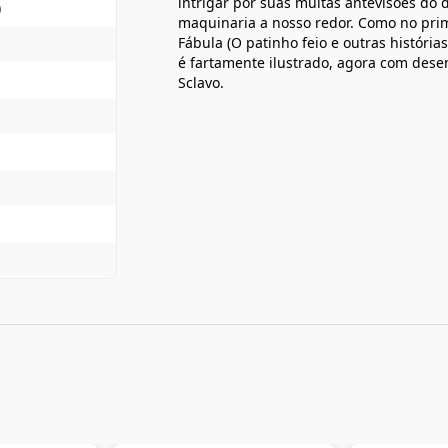
intrigar por suas muitas antevisões do
)
maquinaria a nosso redor. Como no pri
Fábula (O patinho feio e outras história
é fartamente ilustrado, agora com dese
Sclavo.