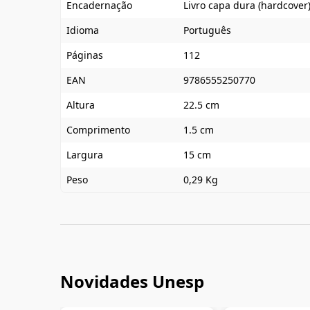
Encadernação
Livro capa dura (hardcover
Idioma
Português
Páginas
112
EAN
9786555250770
Altura
22.5 cm
Comprimento
1.5 cm
Largura
15 cm
Peso
0,29 Kg
Novidades Unesp