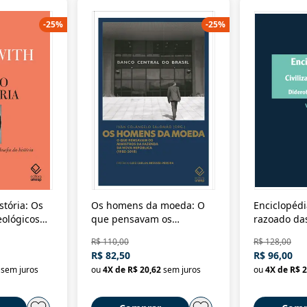
-
25
%
-
25
%
stória: Os
Os homens da moeda: O
Enciclopédi
eológicos
que pensavam os
razoado das
história
ministros da Fazenda da
artes e dos o
R$ 110,00
R$ 128,00
Nova República (1985-
Civilização 
R$ 82,50
R$ 96,00
2018)
sem juros
ou
4
X de
R$ 20,62
sem juros
ou
4
X de
R$ 2