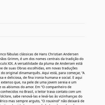
cinco fábulas clássicas de Hans Christian Andersen
irmãos Grimm, é um dos nomes centrais da tradição do
éculo XIX. A versatilidade da pluma de Andersen está
e de suas Obras escolhidas, em novas traduções
 do original dinamarquês. Aqui está, para começar, “A
a e deliciosa, de fina ironia humana e social. E aqui
ais extenso que, na pele de uma jovem sereia e um
s e os abismos do amor. Em “O companheiro de
conhecidos no Brasil, o leitor trava contato com um
lclore, sabe renová-las e levá-las às vizinhanças do
rico mas sempre arguto, “O rouxinol” não deixará de