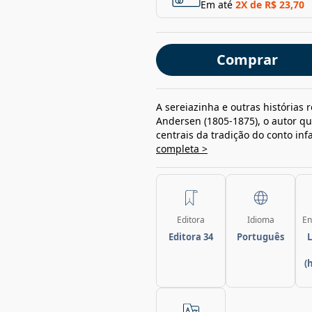
Em até
2
X de
R$ 23,70
Comprar
A sereiazinha e outras histórias 
Andersen (1805-1875), o autor q
centrais da tradição do conto inf
completa >
Editora
Idioma
En
Editora 34
Português
L
(