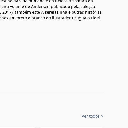
 destino da vida humana e da beleza à sombra da
meiro volume de Andersen publicado pela coleção
s, 2017), também este A sereiazinha e outras histórias
nhos em preto e branco do ilustrador uruguaio Fidel
Ver todos
>