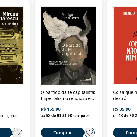
O partido da fé capitalista:
Coisa que n
Imperialismo religioso e
destrói
dominação de classe no
R$ 159,90
R$ 89,90
Brasil
sem juros
ou
5
X de
R$ 31,98
sem juros
ou
4
X de
R$ 2
Comprar
Comp