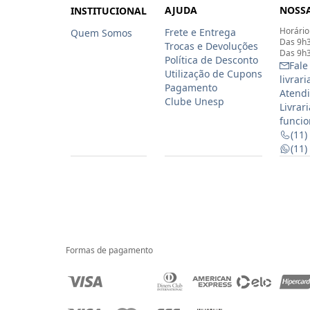
AJUDA
NOSSA
INSTITUCIONAL
Horário
Frete e Entrega
Quem Somos
Das 9h3
Trocas e Devoluções
Das 9h3
Política de Desconto
Fale
Utilização de Cupons
livrar
Pagamento
Atendi
Clube Unesp
Livrar
funcio
(11)
(11
Formas de pagamento