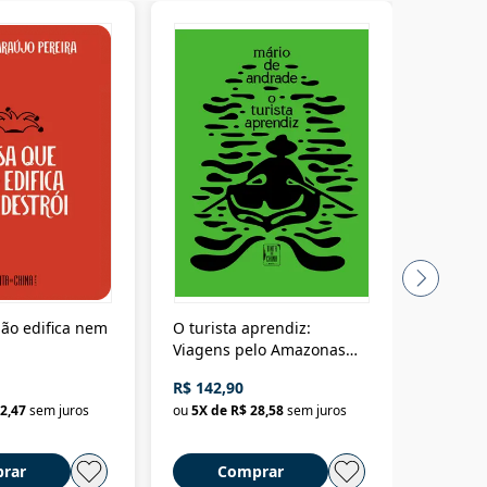
ão edifica nem
O turista aprendiz:
Coloniz
Viagens pelo Amazonas
totalita
até o Peru, pelo Madeira
crimino
R$ 142,90
R$ 69,9
até a Bolívia e por Marajó
2,47
sem juros
ou
5
X de
R$ 28,58
sem juros
ou
3
X d
até dizer chega
rar
Comprar
C