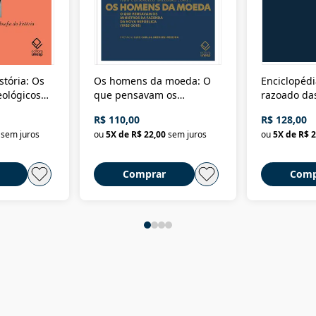
stória: Os
Os homens da moeda: O
Enciclopédi
eológicos
que pensavam os
razoado das
história
ministros da Fazenda da
artes e dos o
R$ 110,00
R$ 128,00
Nova República (1985-
Civilização 
sem juros
ou
5
X de
R$ 22,00
sem juros
ou
5
X de
R$ 2
2018)
Comprar
Comp