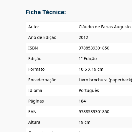
Ficha Técnica:
Autor
Cláudio de Farias Augusto
Ano de Edição
2012
ISBN
9788539301850
Edição
1ª Edição
Formato
10,5 X 19 cm
Encadernação
Livro brochura (paperback)
Idioma
Português
Páginas
184
EAN
9788539301850
Altura
19 cm