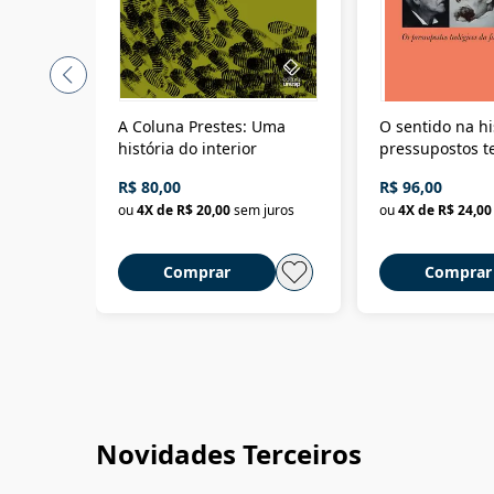
A Coluna Prestes: Uma
O sentido na hi
história do interior
pressupostos t
da filosofia da 
R$ 80,00
R$ 96,00
ou
4
X de
R$ 20,00
sem juros
ou
4
X de
R$ 24,00
Comprar
Comprar
Novidades Terceiros