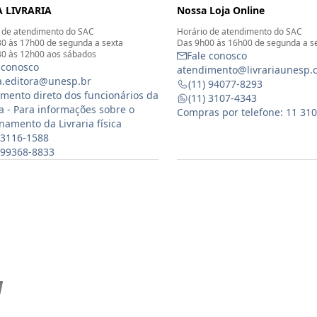
 LIVRARIA
Nossa Loja Online
 de atendimento do SAC
Horário de atendimento do SAC
0 às 17h00 de segunda a sexta
Das 9h00 às 16h00 de segunda a s
0 às 12h00 aos sábados
Fale conosco
 conosco
atendimento@livrariaunesp.
ia.editora@unesp.br
(11) 94077-8293
mento direto dos funcionários da
(11) 3107-4343
ia - Para informações sobre o
Compras por telefone: 11 31
namento da Livraria física
 3116-1588
) 99368-8833