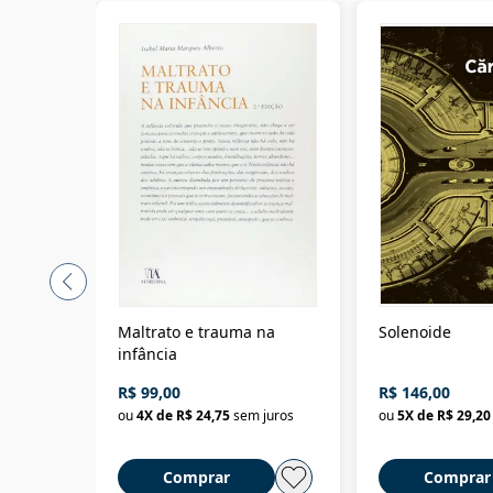
Maltrato e trauma na
Solenoide
infância
R$ 99,00
R$ 146,00
ou
4
X de
R$ 24,75
sem juros
ou
5
X de
R$ 29,20
Comprar
Comprar