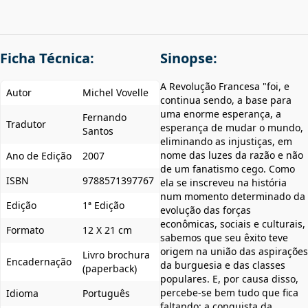
Ficha Técnica:
Sinopse:
A Revolução Francesa "foi, e
Autor
Michel Vovelle
continua sendo, a base para
uma enorme esperança, a
Fernando
Tradutor
esperança de mudar o mundo,
Santos
eliminando as injustiças, em
nome das luzes da razão e não
Ano de Edição
2007
de um fanatismo cego. Como
ISBN
9788571397767
ela se inscreveu na história
num momento determinado da
Edição
1ª Edição
evolução das forças
econômicas, sociais e culturais,
Formato
12 X 21 cm
sabemos que seu êxito teve
origem na união das aspirações
Livro brochura
Encadernação
da burguesia e das classes
(paperback)
populares. E, por causa disso,
percebe-se bem tudo que fica
Idioma
Português
faltando: a conquista da