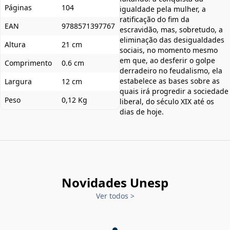
Páginas
104
igualdade pela mulher, a
ratificação do fim da
EAN
9788571397767
escravidão, mas, sobretudo, a
eliminação das desigualdades
Altura
21 cm
sociais, no momento mesmo
em que, ao desferir o golpe
Comprimento
0.6 cm
derradeiro no feudalismo, ela
estabelece as bases sobre as
Largura
12 cm
quais irá progredir a sociedade
Peso
0,12 Kg
liberal, do século XIX até os
dias de hoje.
Novidades Unesp
Ver todos
>