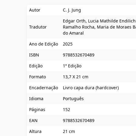
Autor
C. J. Jung
Edgar Orth, Lucia Mathilde Endilic
Tradutor
Ramalho Rocha, Maria de Moraes B
do Amaral
Ano de Edição
2025
ISBN
9788532670489
Edição
1ª Edição
Formato
13,7 X 21 cm
Encadernação
Livro capa dura (hardcover)
Idioma
Português
Páginas
152
EAN
9788532670489
Altura
21 cm