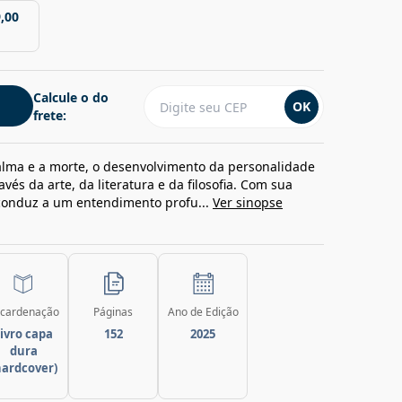
,00
Calcule o do
OK
frete:
alma e a morte, o desenvolvimento da personalidade
vés da arte, da literatura e da filosofia. Com sua
 conduz a um entendimento profu...
Ver sinopse
cardenação
Páginas
Ano de Edição
ivro capa
152
2025
dura
hardcover)