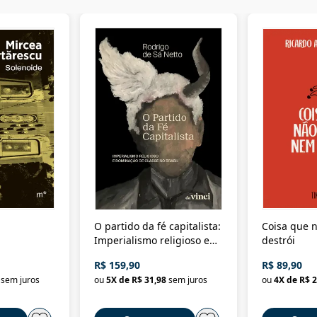
O partido da fé capitalista:
Coisa que n
Imperialismo religioso e
destrói
dominação de classe no
R$ 159,90
R$ 89,90
Brasil
sem juros
ou
5
X de
R$ 31,98
sem juros
ou
4
X de
R$ 2