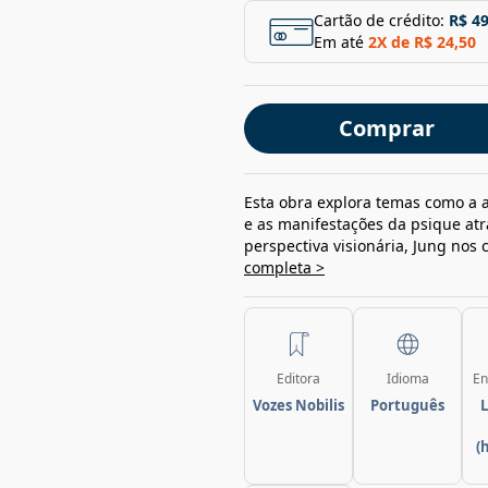
Cartão de crédito:
R$ 49
Em até
2
X de
R$ 24,50
Comprar
Esta obra explora temas como a 
e as manifestações da psique atra
perspectiva visionária, Jung nos
completa >
Editora
Idioma
En
Vozes Nobilis
Português
L
(