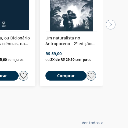
a, ou Dicionário
Um naturalista no
A vora
 ciências, das
Antropoceno - 2ª edição:
fícios - Vol. 7:
Um biólogo em busca do
R$ 59,00
R$ 58,0
material
selvagem
5,60
sem juros
ou
2
X de
R$ 29,50
sem juros
ou
2
X d
rar
Comprar
C
Ver todos
>