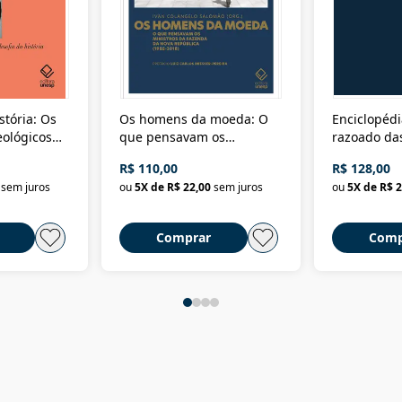
stória: Os
Os homens da moeda: O
Enciclopédi
eológicos
que pensavam os
razoado das
história
ministros da Fazenda da
artes e dos o
R$ 110,00
R$ 128,00
Nova República (1985-
Civilização 
sem juros
ou
5
X de
R$ 22,00
sem juros
ou
5
X de
R$ 2
2018)
Comprar
Comp