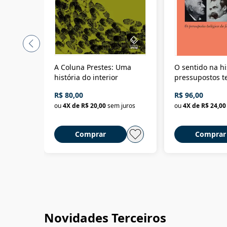
A Coluna Prestes: Uma
O sentido na hi
história do interior
pressupostos t
da filosofia da 
R$ 80,00
R$ 96,00
ou
4
X de
R$ 20,00
sem juros
ou
4
X de
R$ 24,00
Comprar
Comprar
Novidades Terceiros