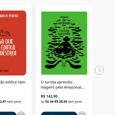
ão edifica nem
O turista aprendiz:
Coloniz
Viagens pelo Amazonas
totalita
até o Peru, pelo Madeira
crimino
R$ 142,90
R$ 69,9
até a Bolívia e por Marajó
2,47
sem juros
ou
5
X de
R$ 28,58
sem juros
ou
3
X d
até dizer chega