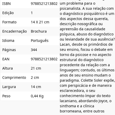
um problema para o
ISBN
9788521213802
psicanalista. A sua relação com
Edição
1
o diagnóstico psiquiátrico é um
dos aspectos dessa querela,
Formato
14 X 21 cm
descrição nosográfica ou
apreensão da causalidade
Encadernação
Brochura
psíquica, abuso do diagnóstico
ou leviandade de sua ausência?
Idioma
Português
Lacan, desde os primórdios de
seu ensino, focou o debate em
Páginas
344
torno da psicose e no aspecto
EAN
9788521213802
estrutural do diagnóstico
procedente da relação com a
Altura
21 cm
linguagem; contudo, os últimos
anos de seu ensino mudam o
Comprimento
2 cm
paradigma. Colette Soler expõe,
com perspicácia e de maneira
Largura
14 cm
esclarecedora, o seu
conhecimento ímpar do texto
Peso
0,44 Kg
lacaniano, abordando Joyce, o
sinthoma e a clínica
borromeana, entre outros