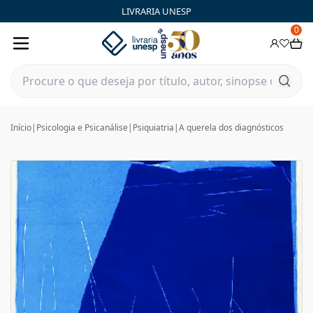
LIVRARIA UNESP
0
Início
|
Psicologia e Psicanálise
|
Psiquiatria
|
A querela dos diagnósticos