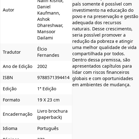
Nalin Kishor,
país somente é possível com
Daniel
Autor
investimento na educação do
Kaufmann,
povo e na preservação e gestão
Ashok
adequada dos recursos
Dhareshwar,
naturais. Desse crescimento,
Mansoor
seria possível promover a
Dailami
redução da pobreza e atingir
uma melhor qualidade de vida
Élcio
Tradutor
compartilhada por todos.
Fernandes
Dentro dessa premissa, são
apresentados capítulos para
Ano de Edição
2002
lidar com riscos financeiros
ISBN
9788571394414
globais e com oportunidades
em ambientes de mudança.
Edição
1ª Edição
Formato
19 X 23 cm
Livro brochura
Encadernação
(paperback)
Idioma
Português