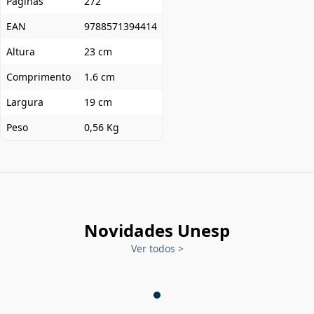
Páginas
272
EAN
9788571394414
Altura
23 cm
Comprimento
1.6 cm
Largura
19 cm
Peso
0,56 Kg
Novidades Unesp
Ver todos
>