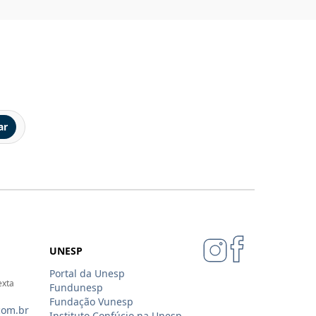
ar
UNESP
Portal da Unesp
exta
Fundunesp
Fundação Vunesp
com.br
Instituto Confúcio na Unesp