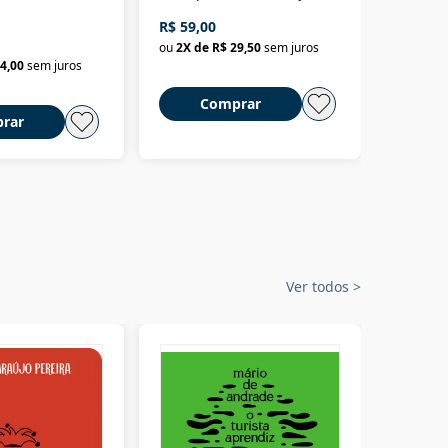
fícios - Vol. 7:
Um biólogo em busca do
R$ 59,00
R$ 58,0
material
selvagem
ou
2
X de
R$ 29,50
sem juros
ou
2
X d
4,00
sem juros
Comprar
C
rar
Ver todos
>