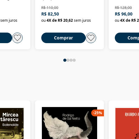
história
ministros da Fazenda da
artes e dos o
R$ 110,00
R$ 128,00
Nova República (1985-
Civilização 
R$ 82,50
R$ 96,00
2018)
sem juros
ou
4
X de
R$ 20,62
sem juros
ou
4
X de
R$ 2
Comprar
Comp
-
25
%