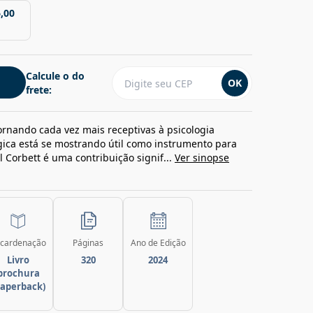
,00
Calcule o do
OK
frete:
tornando cada vez mais receptivas à psicologia
gica está se mostrando útil como instrumento para
l Corbett é uma contribuição signif...
Ver sinopse
cardenação
Páginas
Ano de Edição
Livro
320
2024
brochura
paperback)