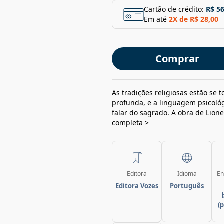
Cartão de crédito:
R$ 56
Em até
2
X de
R$ 28,00
Comprar
As tradições religiosas estão se 
profunda, e a linguagem psicoló
falar do sagrado. A obra de Lione
completa >
Editora
Idioma
En
Editora Vozes
Português
(