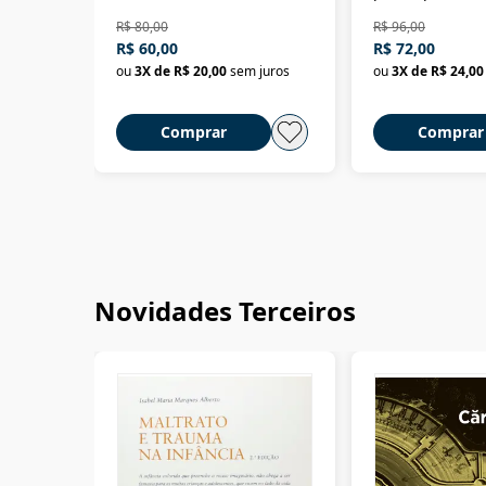
da filosofia da 
R$ 80,00
R$ 96,00
R$ 60,00
R$ 72,00
ou
3
X de
R$ 20,00
sem juros
ou
3
X de
R$ 24,00
Comprar
Comprar
Novidades Terceiros