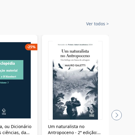
Ver todos
>
-
25
%
a, ou Dicionário
Um naturalista no
A vora
 ciências, das
Antropoceno - 2ª edição: