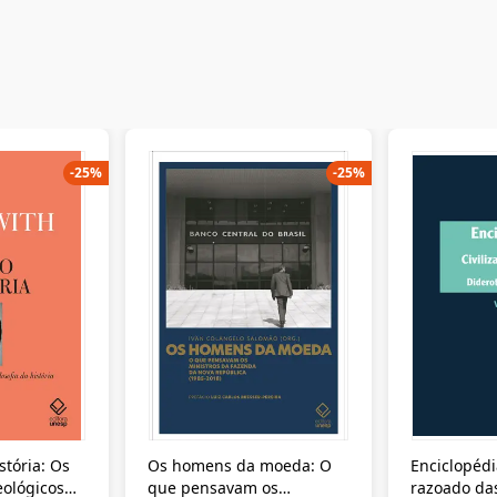
-
25
%
-
25
%
stória: Os
Os homens da moeda: O
Enciclopédi
eológicos
que pensavam os
razoado das