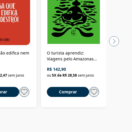
ão edifica nem
O turista aprendiz:
Coloniz
Viagens pelo Amazonas
totalita
até o Peru, pelo Madeira
crimino
R$ 142,90
R$ 69,9
até a Bolívia e por Marajó
2,47
sem juros
ou
5
X de
R$ 28,58
sem juros
ou
3
X d
até dizer chega
rar
Comprar
C