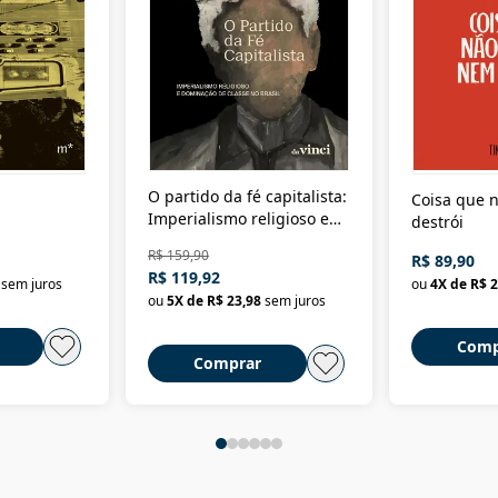
O partido da fé capitalista:
Coisa que n
Imperialismo religioso e
destrói
dominação de classe no
R$ 159,90
R$ 89,90
Brasil
R$ 119,92
sem juros
ou
4
X de
R$ 2
ou
5
X de
R$ 23,98
sem juros
Comp
Comprar