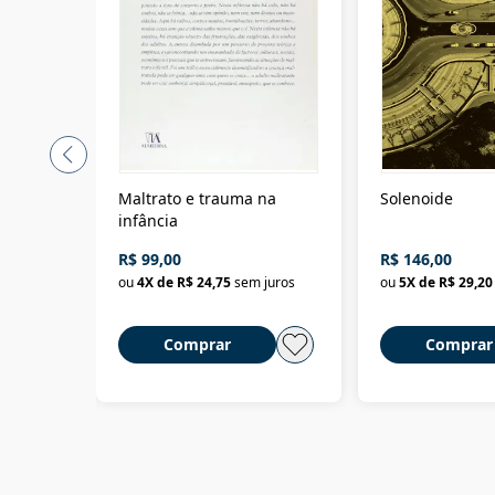
Maltrato e trauma na
Solenoide
infância
R$ 99,00
R$ 146,00
ou
4
X de
R$ 24,75
sem juros
ou
5
X de
R$ 29,20
Comprar
Comprar