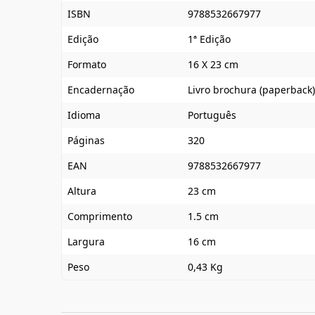
ISBN
9788532667977
Edição
1ª Edição
Formato
16 X 23 cm
Encadernação
Livro brochura (paperback)
Idioma
Português
Páginas
320
EAN
9788532667977
Altura
23 cm
Comprimento
1.5 cm
Largura
16 cm
Peso
0,43 Kg