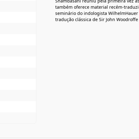
Shamdasani reuniu pela primeira vez as
também oferece material recém-traduzi
seminário do indologista WilhelmHauer
tradução clássica de Sir John Woodroffe 