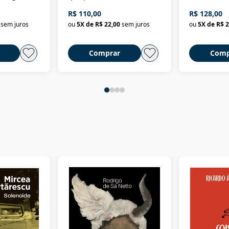
história
ministros da Fazenda da
artes e dos o
R$ 110,00
R$ 128,00
Nova República (1985-
Civilização 
sem juros
ou
5
X de
R$ 22,00
sem juros
ou
5
X de
R$ 2
2018)
Comprar
Comp