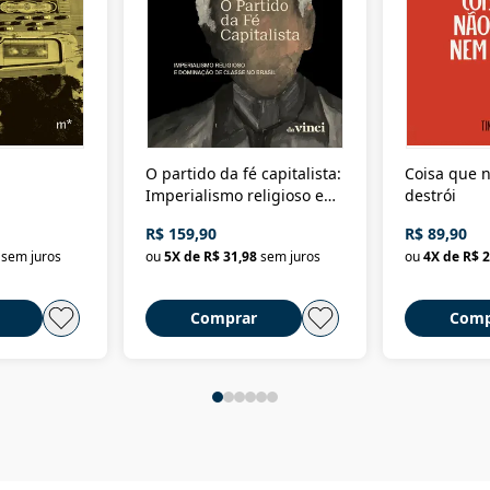
O partido da fé capitalista:
Coisa que n
Imperialismo religioso e
destrói
dominação de classe no
R$ 159,90
R$ 89,90
Brasil
sem juros
ou
5
X de
R$ 31,98
sem juros
ou
4
X de
R$ 2
Comprar
Comp