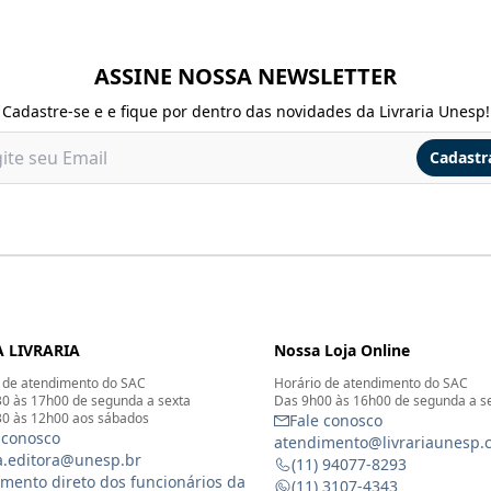
ASSINE NOSSA NEWSLETTER
Cadastre-se e e fique por dentro das novidades da Livraria Unesp!
Cadastr
 LIVRARIA
Nossa Loja Online
 de atendimento do SAC
Horário de atendimento do SAC
0 às 17h00 de segunda a sexta
Das 9h00 às 16h00 de segunda a s
0 às 12h00 aos sábados
Fale conosco
 conosco
atendimento@livrariaunesp.
ia.editora@unesp.br
(11) 94077-8293
mento direto dos funcionários da
(11) 3107-4343