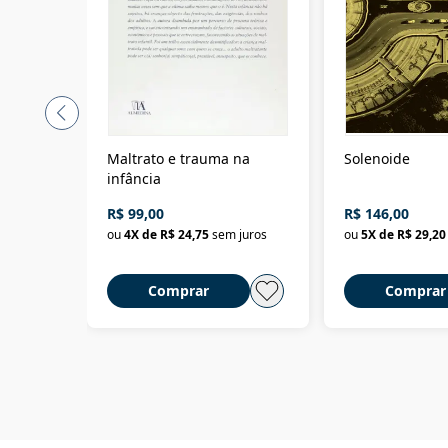
Maltrato e trauma na
Solenoide
infância
R$ 99,00
R$ 146,00
ou
4
X de
R$ 24,75
sem juros
ou
5
X de
R$ 29,20
Comprar
Comprar