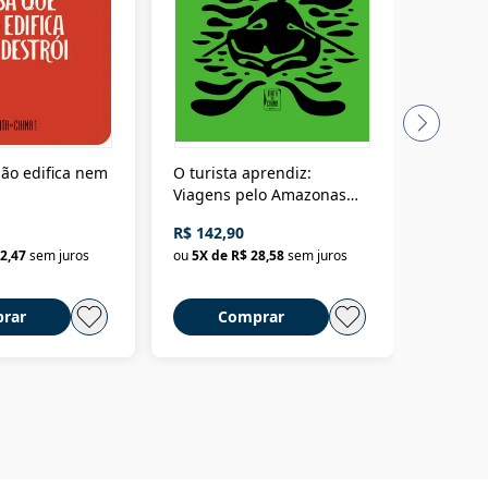
ão edifica nem
O turista aprendiz:
Coloniz
Viagens pelo Amazonas
totalita
até o Peru, pelo Madeira
crimino
R$ 142,90
R$ 69,9
até a Bolívia e por Marajó
2,47
sem juros
ou
5
X de
R$ 28,58
sem juros
ou
3
X d
até dizer chega
rar
Comprar
C