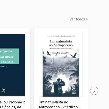
Ver todos
>
a, ou Dicionário
Um naturalista no
A vora
 ciências, das
Antropoceno - 2ª edição: