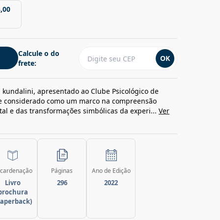
,00
Calcule o do
OK
frete:
 kundalini, apresentado ao Clube Psicológico de
te considerado como um marco na compreensão
al e das transformações simbólicas da experi...
Ver
cardenação
Páginas
Ano de Edição
Livro
296
2022
brochura
paperback)