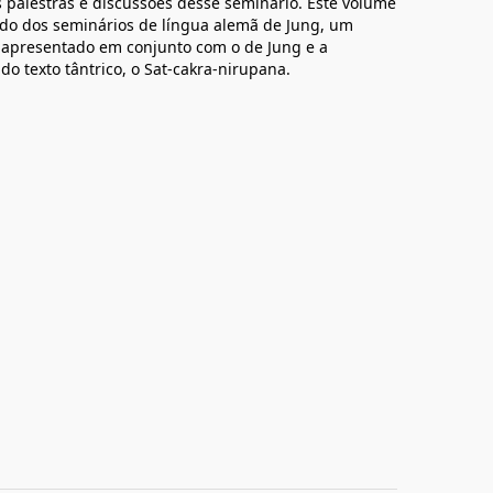
 palestras e discussões desse seminário. Este volume
do dos seminários de língua alemã de Jung, um
 apresentado em conjunto com o de Jung e a
do texto tântrico, o Sat-cakra-nirupana.