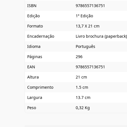
ISBN
9786557136751
Edição
1ª Edição
Formato
13,7 X 21 cm
Encadernação
Livro brochura (paperback)
Idioma
Português
Páginas
296
EAN
9786557136751
Altura
21 cm
Comprimento
1.5 cm
Largura
13.7 cm
Peso
0,32 Kg