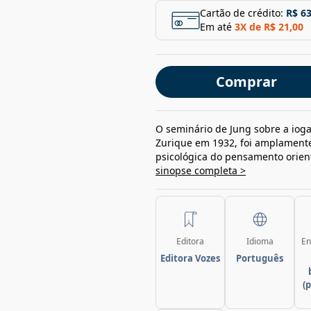
Cartão de crédito:
R$ 63
Em até
3
X de
R$ 21,00
Comprar
O seminário de Jung sobre a ioga
Zurique em 1932, foi amplamen
psicológica do pensamento orient
sinopse completa >
Editora
Idioma
En
Editora Vozes
Português
(