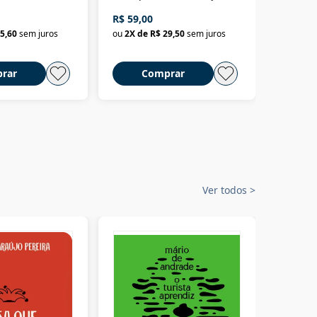
fícios - Vol. 7:
Um biólogo em busca do
R$ 59,00
R$ 58,0
material
selvagem
5,60
sem juros
ou
2
X de
R$ 29,50
sem juros
ou
2
X d
rar
Comprar
C
Ver todos
>