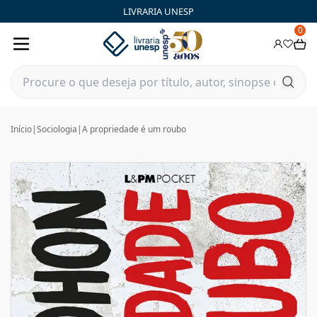
LIVRARIA UNESP
0
Início
|
Sociologia
|
A propriedade é um roubo