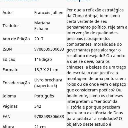
Por que a reflexão estratégica
Autor
François Jullien
da China Antiga, bem como
certa vertente de seu
Mariana
Tradutor
pensamento político, rejeitam a
Echalar
intervenção de qualidades
pessoais (coragem dos
Ano de Edição
2017
combatentes, moralidade do
ISBN
9788539306633
governante) para alcançar o
resultado desejado? Ou ainda:
Edição
1ª Edição
a que se deve, para os
chineses, a beleza de um traço
Formato
13,7 X 21 cm
de escrita, o que justifica a
montagem de uma pintura em
Livro brochura
Encadernação
rolos ou de onde vem o espaço
(paperback)
que consideram poético? Ou,
finalmente, como os chineses
Idioma
Português
interpretam o “sentido” da
Páginas
342
História e por que precisam
postular a existência de Deus
EAN
9788539306633
para justificar a realidade? O
objetivo deste estudo é
Altura
21 cm