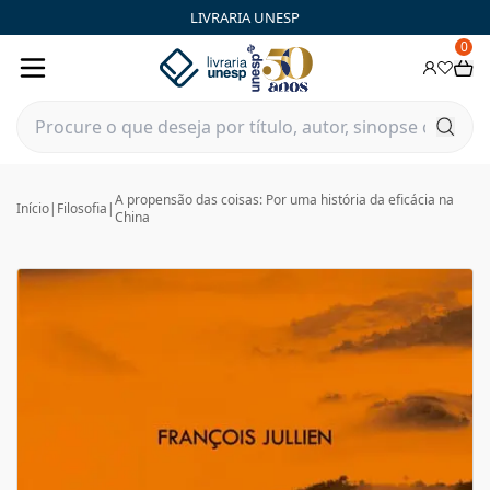
LIVRARIA UNESP
0
A propensão das coisas: Por uma história da eficácia na
Início
|
Filosofia
|
China