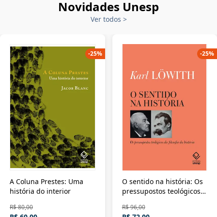
Novidades Unesp
Ver todos
>
-
25
%
-
25
%
A Coluna Prestes: Uma
O sentido na história: Os
história do interior
pressupostos teológicos
da filosofia da história
R$ 80,00
R$ 96,00
R$ 60,00
R$ 72,00