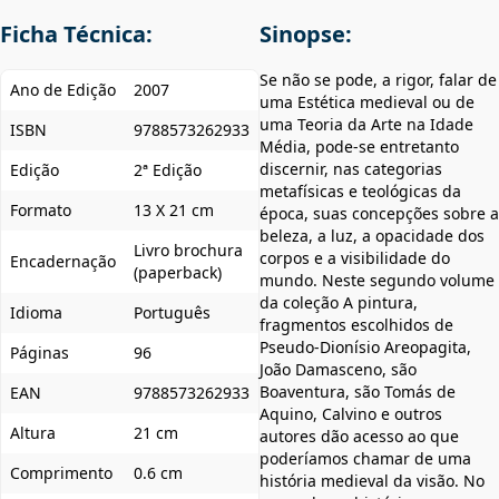
Ficha Técnica:
Sinopse:
Se não se pode, a rigor, falar de
Ano de Edição
2007
uma Estética medieval ou de
uma Teoria da Arte na Idade
ISBN
9788573262933
Média, pode-se entretanto
discernir, nas categorias
Edição
2ª Edição
metafísicas e teológicas da
Formato
13 X 21 cm
época, suas concepções sobre a
beleza, a luz, a opacidade dos
Livro brochura
corpos e a visibilidade do
Encadernação
(paperback)
mundo. Neste segundo volume
da coleção A pintura,
Idioma
Português
fragmentos escolhidos de
Pseudo-Dionísio Areopagita,
Páginas
96
João Damasceno, são
Boaventura, são Tomás de
EAN
9788573262933
Aquino, Calvino e outros
Altura
21 cm
autores dão acesso ao que
poderíamos chamar de uma
Comprimento
0.6 cm
história medieval da visão. No