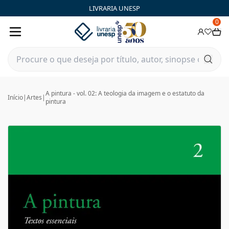
LIVRARIA UNESP
0
A pintura - vol. 02: A teologia da imagem e o estatuto da
Início
|
Artes
|
pintura