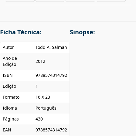
Ficha Técnica:
Sinopse:
Autor
Todd A. Salman
Ano de
2012
Edição
ISBN
9788574314792
Edição
1
Formato
16 X 23
Idioma
Português
Páginas
430
EAN
9788574314792