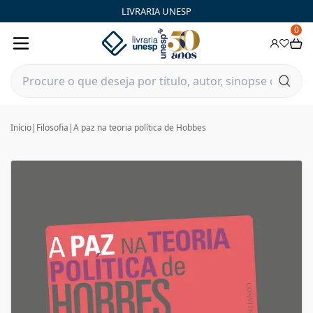
LIVRARIA UNESP
0
Início
|
Filosofia
|
A paz na teoria política de Hobbes