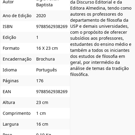
Autor
da Discurso Editorial e da
Baptista
Editora Almedina, tendo como
autores os professores do
Ano de Edição
2020
departamento de filosofia da
USP e demais universidades,
ISBN
9788562938269
com o propósito de oferecer
Edição
1
subsídios aos professores,
estudantes do ensino médio e
Formato
16 X 23 cm
também a todos os iniciantes
dos estudos de filosofia em
Encadernação
Brochura
geral, por intermédio da
análise de temas da tradição
Idioma
Português
filosófica.
Páginas
176
EAN
9788562938269
Altura
23 cm
Comprimento
1 cm
Largura
16 cm
Peso
0,10 Kg