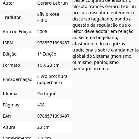
Neste conjunto de ensaios o
Autor
Gerard Lebrun
filósofo francês Gérard Lebrun
procura discutir e entender o
Sílvio Rosa
Tradutor
discurso hegeliano, pondo a
Filho
questão da regulação que o
leitor deve adotar em relação
Ano de Edição
2006
ao Sistema hegeliano,
ISBN
9788571396487
afastando todos os juízos
tradicionais sobre o andamento
Edição
1ª Edição
global do Sistema (monismo,
otimismo, panlogismo,
Formato
16 X 23 cm
pantagrisno etc.).
Livro brochura
Encadernação
(paperback)
Idioma
Português
Páginas
408
EAN
9788571396487
Altura
23 cm
Comprimento
2.2 cm