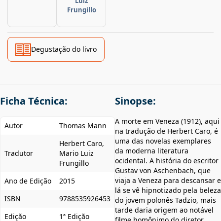
Luiz
Frungillo
Degustação do livro
Ficha Técnica:
Sinopse:
A morte em Veneza (1912), aqui
Autor
Thomas Mann
na tradução de Herbert Caro, é
uma das novelas exemplares
Herbert Caro,
da moderna literatura
Tradutor
Mario Luiz
ocidental. A história do escritor
Frungillo
Gustav von Aschenbach, que
viaja a Veneza para descansar e
Ano de Edição
2015
lá se vê hipnotizado pela beleza
ISBN
9788535926453
do jovem polonês Tadzio, mais
tarde daria origem ao notável
Edição
1ª Edição
filme homônimo do diretor