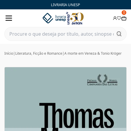
LIVRARIA UNESP
0
Início
|
Literatura, Ficção e Romance
|
A morte em Veneza & Tonio Kröger