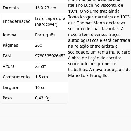
italiano Luchino Visconti, de
Formato
16 X 23 cm
1971. O volume traz ainda
Tonio Kröger, narrativa de 1903
Livro capa dura
Encadernação
que Thomas Mann declarava
(hardcover)
ser uma de suas favoritas. A
novela tem diversos traços
Idioma
Português
autobiográficos e está centrada
Páginas
200
na relação entre artista e
sociedade, um tema muito caro
EAN
9788535926453
à obra de ficção do escritor,
sobretudo nos primeiros
Altura
23 cm
trabalhos. A nova tradução é de
Mario Luiz Frungillo.
Comprimento
1.5 cm
Largura
16 cm
Peso
0,43 Kg