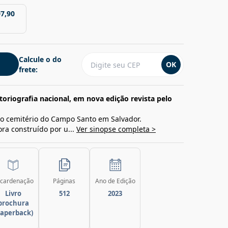
07,90
Calcule o do
OK
frete:
toriografia nacional, em nova edição revista pelo
o cemitério do Campo Santo em Salvador.
ora construído por u...
Ver sinopse completa >
cardenação
Páginas
Ano de Edição
Livro
512
2023
brochura
paperback)