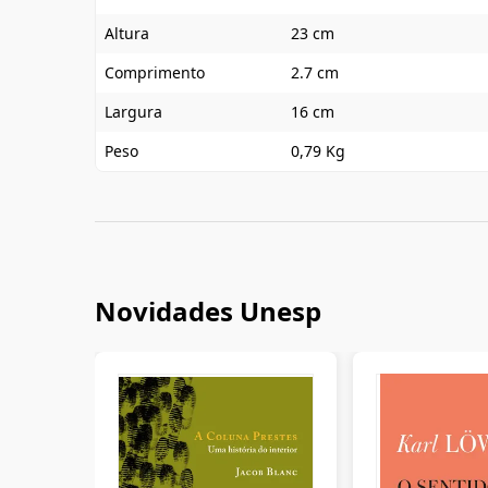
Altura
23 cm
Comprimento
2.7 cm
Largura
16 cm
Peso
0,79 Kg
Novidades Unesp