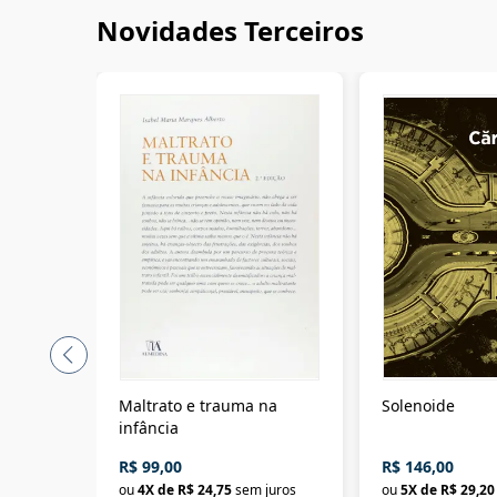
Novidades Terceiros
Maltrato e trauma na
Solenoide
infância
R$ 99,00
R$ 146,00
ou
4
X de
R$ 24,75
sem juros
ou
5
X de
R$ 29,20