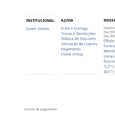
AJUDA
NOSSA
INSTITUCIONAL
Horário
Frete e Entrega
Quem Somos
Das 9h3
Trocas e Devoluções
Das 9h3
Política de Desconto
Fale
Utilização de Cupons
livrar
Pagamento
Atendi
Clube Unesp
Livrar
funcio
(11)
(11
Formas de pagamento