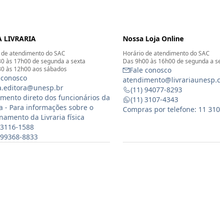
 LIVRARIA
Nossa Loja Online
 de atendimento do SAC
Horário de atendimento do SAC
0 às 17h00 de segunda a sexta
Das 9h00 às 16h00 de segunda a s
0 às 12h00 aos sábados
Fale conosco
 conosco
atendimento@livrariaunesp.
ia.editora@unesp.br
(11) 94077-8293
mento direto dos funcionários da
(11) 3107-4343
ia - Para informações sobre o
Compras por telefone: 11 31
namento da Livraria física
 3116-1588
) 99368-8833