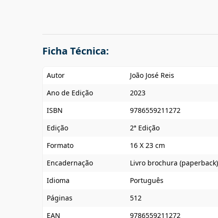
Ficha Técnica:
Autor
João José Reis
Ano de Edição
2023
ISBN
9786559211272
Edição
2ª Edição
Formato
16 X 23 cm
Encadernação
Livro brochura (paperback)
Idioma
Português
Páginas
512
EAN
9786559211272