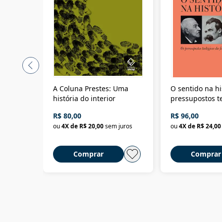
A Coluna Prestes: Uma
O sentido na hi
história do interior
pressupostos t
da filosofia da 
R$ 80,00
R$ 96,00
ou
4
X de
R$ 20,00
sem juros
ou
4
X de
R$ 24,00
Comprar
Comprar