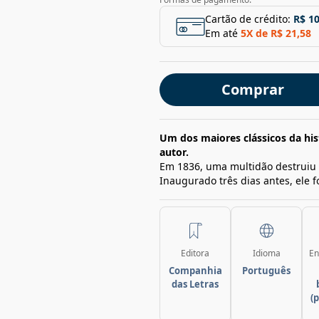
Cartão de crédito:
R$ 1
Em até
5
X de
R$ 21,58
Comprar
Um dos maiores clássicos da his
autor.
Em 1836, uma multidão destruiu 
Inaugurado três dias antes, ele f
Editora
Idioma
En
Companhia
Português
das Letras
(