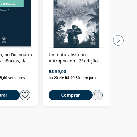
a, ou Dicionário
Um naturalista no
A vora
 ciências, das
Antropoceno - 2ª edição:
fícios - Vol. 7:
Um biólogo em busca do
R$ 59,00
R$ 58,0
material
selvagem
5,60
sem juros
ou
2
X de
R$ 29,50
sem juros
ou
2
X d
rar
Comprar
C