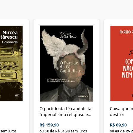
O partido da fé capitalista:
Coisa que n
Imperialismo religioso e
destrói
dominação de classe no
R$ 159,90
R$ 89,90
Brasil
sem juros
ou
5
X de
R$ 31,98
sem juros
ou
4
X de
R$ 2