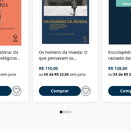
stória: Os
Os homens da moeda: O
Enciclopédi
eológicos
que pensavam os
razoado das
história
ministros da Fazenda da
artes e dos o
R$ 110,00
R$ 128,00
Nova República (1985-
Civilização 
sem juros
ou
5
X de
R$ 22,00
sem juros
ou
5
X de
R$ 2
2018)
Comprar
Comp