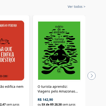
Ver todos
>
ão edifica nem
O turista aprendiz:
Coloniz
Viagens pelo Amazonas
totalita
até o Peru, pelo Madeira
crimino
R$ 142,90
R$ 69,9
até a Bolívia e por Marajó
2,47
sem juros
ou
5
X de
R$ 28,58
sem juros
ou
3
X d
até dizer chega