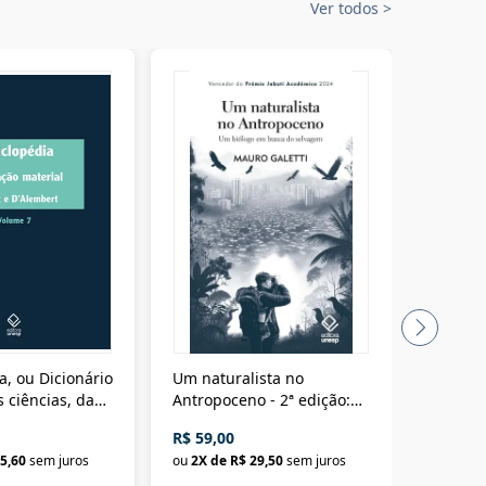
Ver todos
>
a, ou Dicionário
Um naturalista no
A vora
 ciências, das
Antropoceno - 2ª edição:
fícios - Vol. 7:
Um biólogo em busca do
R$ 59,00
R$ 58,0
material
selvagem
5,60
sem juros
ou
2
X de
R$ 29,50
sem juros
ou
2
X d