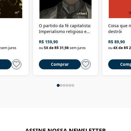
O partido da fé capitalista:
Coisa que n
Imperialismo religioso e
destrói
dominação de classe no
R$ 159,90
R$ 89,90
Brasil
sem juros
ou
5
X de
R$ 31,98
sem juros
ou
4
X de
R$ 2
Comprar
Comp
ASSINE NOSSA NEWSLETTER