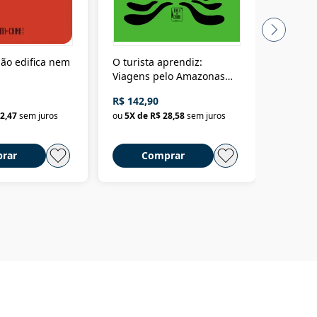
ão edifica nem
O turista aprendiz:
Coloniz
Viagens pelo Amazonas
totalita
até o Peru, pelo Madeira
crimino
R$ 142,90
R$ 69,9
até a Bolívia e por Marajó
2,47
sem juros
ou
5
X de
R$ 28,58
sem juros
ou
3
X d
até dizer chega
rar
Comprar
C