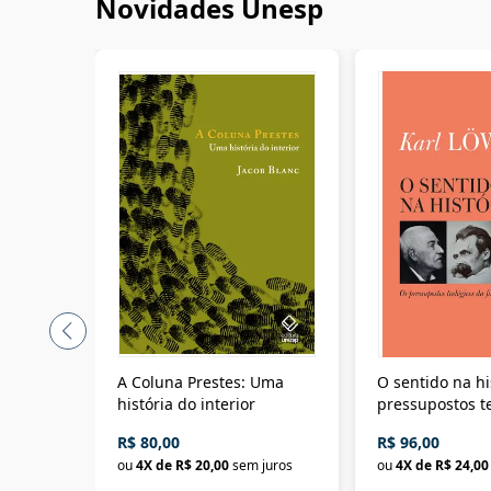
Novidades Unesp
A Coluna Prestes: Uma
O sentido na hi
história do interior
pressupostos t
da filosofia da 
R$ 80,00
R$ 96,00
ou
4
X de
R$ 20,00
sem juros
ou
4
X de
R$ 24,00