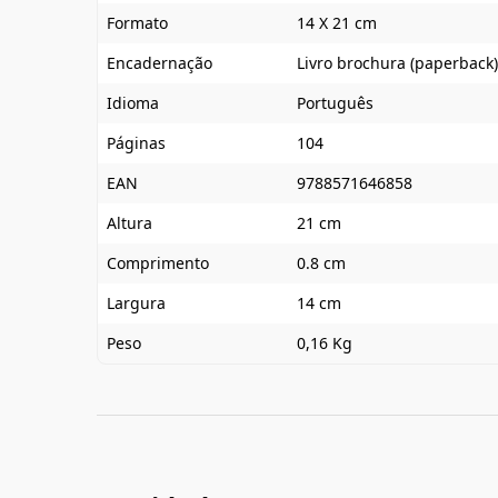
Formato
14 X 21 cm
Encadernação
Livro brochura (paperback)
Idioma
Português
Páginas
104
EAN
9788571646858
Altura
21 cm
Comprimento
0.8 cm
Largura
14 cm
Peso
0,16 Kg