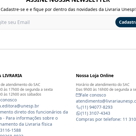
Cadastre-se e e fique por dentro das novidades da Livraria Unesp!
Cadastr
 LIVRARIA
Nossa Loja Online
 de atendimento do SAC
Horário de atendimento do SAC
0 às 17h00 de segunda a sexta
Das 9h00 às 16h00 de segunda a s
0 às 12h00 aos sábados
Fale conosco
 conosco
atendimento@livrariaunesp.
ia.editora@unesp.br
(11) 94077-8293
mento direto dos funcionários da
(11) 3107-4343
ia - Para informações sobre o
Compras por telefone: 11 31
namento da Livraria física
 3116-1588