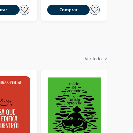
rar
Comprar
C
Ver todos
>