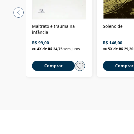
Maltrato e trauma na
Solenoide
infância
R$ 99,00
R$ 146,00
ou
4
X de
R$ 24,75
sem juros
ou
5
X de
R$ 29,20
Comprar
Comprar