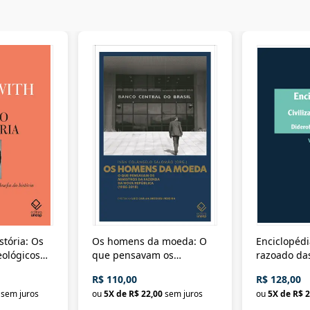
stória: Os
Os homens da moeda: O
Enciclopédi
eológicos
que pensavam os
razoado das
história
ministros da Fazenda da
artes e dos o
R$ 110,00
R$ 128,00
Nova República (1985-
Civilização 
sem juros
ou
5
X de
R$ 22,00
sem juros
ou
5
X de
R$ 2
2018)