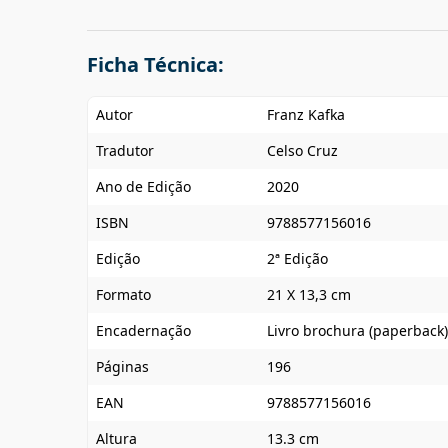
Ficha Técnica:
Autor
Franz Kafka
Tradutor
Celso Cruz
Ano de Edição
2020
ISBN
9788577156016
Edição
2ª Edição
Formato
21 X 13,3 cm
Encadernação
Livro brochura (paperback)
Páginas
196
EAN
9788577156016
Altura
13.3 cm