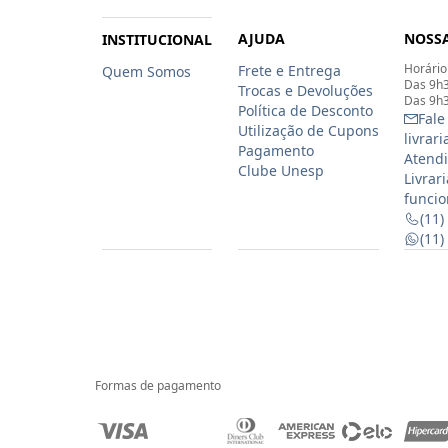
AJUDA
NOSSA
INSTITUCIONAL
Horário
Frete e Entrega
Quem Somos
Das 9h3
Trocas e Devoluções
Das 9h3
Política de Desconto
Fale
Utilização de Cupons
livrar
Pagamento
Atendi
Clube Unesp
Livrar
funcio
(11)
(11
Formas de pagamento