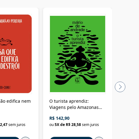
ão edifica nem
O turista aprendiz:
Coloniz
Viagens pelo Amazonas
totalita
até o Peru, pelo Madeira
crimino
R$ 142,90
R$ 69,9
até a Bolívia e por Marajó
2,47
sem juros
ou
5
X de
R$ 28,58
sem juros
ou
3
X d
até dizer chega