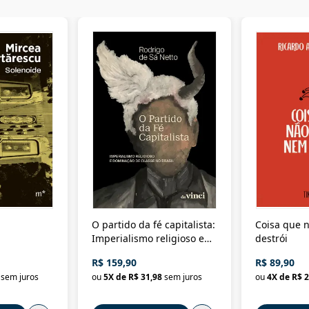
O partido da fé capitalista:
Coisa que n
Imperialismo religioso e
destrói
dominação de classe no
R$ 159,90
R$ 89,90
Brasil
sem juros
ou
5
X de
R$ 31,98
sem juros
ou
4
X de
R$ 2