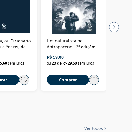
a, ou Dicionário
Um naturalista no
A vora
 ciências, das
Antropoceno - 2ª edição:
fícios - Vol. 7:
Um biólogo em busca do
R$ 59,00
R$ 58,0
material
selvagem
5,60
sem juros
ou
2
X de
R$ 29,50
sem juros
ou
2
X d
rar
Comprar
C
Ver todos
>