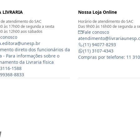
 LIVRARIA
Nossa Loja Online
 de atendimento do SAC
Horário de atendimento do SAC
0 às 17h00 de segunda a sexta
Das 9h00 às 16h00 de segunda a s
0 às 12h00 aos sábados
Fale conosco
 conosco
atendimento@livrariaunesp.
ia.editora@unesp.br
(11) 94077-8293
mento direto dos funcionários da
(11) 3107-4343
ia - Para informações sobre o
Compras por telefone: 11 31
namento da Livraria física
 3116-1588
) 99368-8833