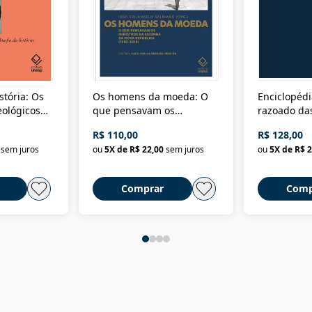
stória: Os
Os homens da moeda: O
Enciclopédi
eológicos
que pensavam os
razoado das
história
ministros da Fazenda da
artes e dos o
R$ 110,00
R$ 128,00
Nova República (1985-
Civilização 
sem juros
ou
5
X de
R$ 22,00
sem juros
ou
5
X de
R$ 2
2018)
Comprar
Comp