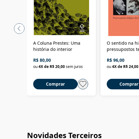
A Coluna Prestes: Uma
O sentido na hi
história do interior
pressupostos t
da filosofia da 
R$ 80,00
R$ 96,00
ou
4
X de
R$ 20,00
sem juros
ou
4
X de
R$ 24,00
Comprar
Comprar
Novidades Terceiros