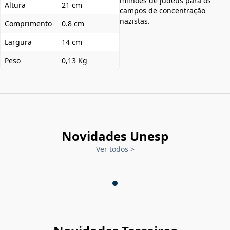
milhões de judeus para os
Altura
21 cm
campos de concentração
nazistas.
Comprimento
0.8 cm
Largura
14 cm
Peso
0,13 Kg
Novidades Unesp
Ver todos
>