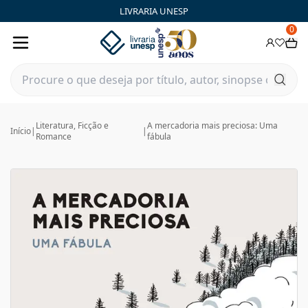
LIVRARIA UNESP
0
Literatura, Ficção e
A mercadoria mais preciosa: Uma
Início
|
|
Romance
fábula