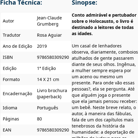
Ficha Técnica:
Sinopse:
Conto admirável e pertubador
Jean-Claude
Autor
sobre o Holocausto, o livro é
Grumberg
destinado a leitores de todas
as idades.
Tradutor
Rosa Aguiar
Um casal de lenhadores
Ano de Edição
2019
observa, diariamente, comboios
ISBN
9786580309290
atulhados de gente passarem
diante de seus olhos. Ingênua,
Edição
1ª Edição
a mulher sempre espera por
um aceno ou mesmo um
Formato
14 X 21 cm
presente. Para onde vão essas
pessoas?, ela se pergunta. Até
Livro brochura
Encadernação
que alguém joga o presente
(paperback)
que ela jamais pensou receber:
um bebê. Neste breve relato, o
Idioma
Português
autor, à maneira das fábulas,
Páginas
80
fala de um dos capítulos mais
tenebrosos da história da
EAN
9786580309290
humanidade: a deportação de