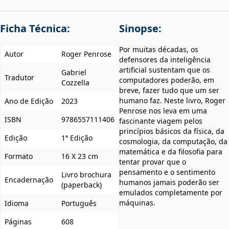
Ficha Técnica:
Sinopse:
Por muitas décadas, os
Autor
Roger Penrose
defensores da inteligência
artificial sustentam que os
Gabriel
Tradutor
computadores poderão, em
Cozzella
breve, fazer tudo que um ser
humano faz. Neste livro, Roger
Ano de Edição
2023
Penrose nos leva em uma
ISBN
9786557111406
fascinante viagem pelos
princípios básicos da física, da
Edição
1ª Edição
cosmologia, da computação, da
matemática e da filosofia para
Formato
16 X 23 cm
tentar provar que o
pensamento e o sentimento
Livro brochura
Encadernação
humanos jamais poderão ser
(paperback)
emulados completamente por
máquinas.
Idioma
Português
Páginas
608