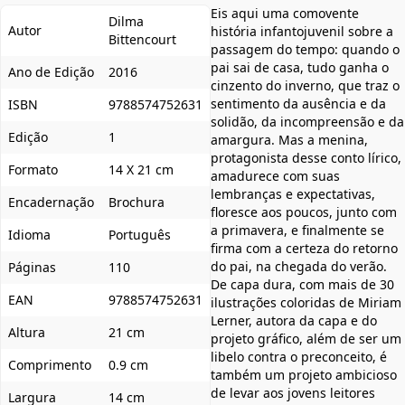
Eis aqui uma comovente
Dilma
Autor
história infantojuvenil sobre a
Bittencourt
passagem do tempo: quando o
pai sai de casa, tudo ganha o
Ano de Edição
2016
cinzento do inverno, que traz o
sentimento da ausência e da
ISBN
9788574752631
solidão, da incompreensão e da
Edição
1
amargura. Mas a menina,
protagonista desse conto lírico,
Formato
14 X 21 cm
amadurece com suas
lembranças e expectativas,
Encadernação
Brochura
floresce aos poucos, junto com
a primavera, e finalmente se
Idioma
Português
firma com a certeza do retorno
do pai, na chegada do verão.
Páginas
110
De capa dura, com mais de 30
EAN
9788574752631
ilustrações coloridas de Miriam
Lerner, autora da capa e do
Altura
21 cm
projeto gráfico, além de ser um
libelo contra o preconceito, é
Comprimento
0.9 cm
também um projeto ambicioso
de levar aos jovens leitores
Largura
14 cm