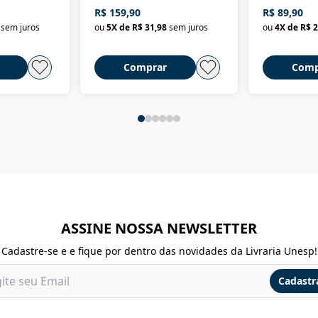
dominação de classe no
R$ 159,90
R$ 89,90
Brasil
sem juros
ou
5
X de
R$ 31,98
sem juros
ou
4
X de
R$ 2
Comprar
Comp
ASSINE NOSSA NEWSLETTER
Cadastre-se e e fique por dentro das novidades da Livraria Unesp!
Cadastr