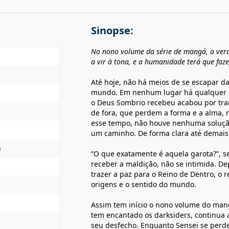
Sinopse:
No nono volume da s
érie de mangá, a ve
a vir à tona, e a humanidade terá que faz
Até hoje, não há meios de se escapar d
mundo. Em nenhum lugar há qualquer re
o Deus Sombrio recebeu acabou por tra
de fora, que perdem a forma e a alma, 
esse tempo, não houve nenhuma solução 
um caminho. De forma clara até demais
)
“O que exatamente é aquela garota?”, s
receber a maldição, não se intimida. De
trazer a paz para o Reino de Dentro, o 
origens e o sentido do mundo.
Assim tem início o nono volume do ma
tem encantado os darksiders, continua 
seu desfecho. Enquanto Sensei se perd