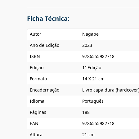
Ficha Técnica:
Autor
Nagabe
Ano de Edição
2023
ISBN
9786555982718
Edição
1ª Edição
Formato
14 X 21 cm
Encadernação
Livro capa dura (hardcover
Idioma
Português
Páginas
188
EAN
9786555982718
Altura
21 cm