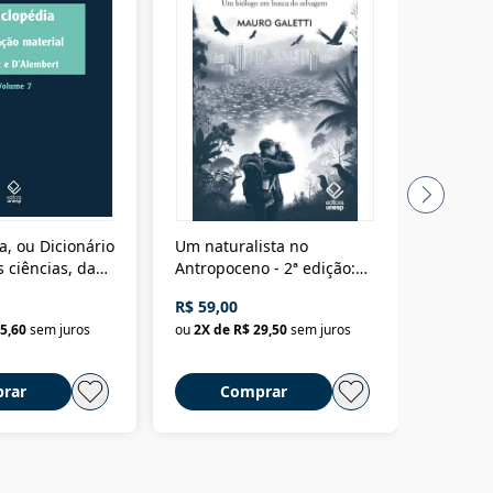
a, ou Dicionário
Um naturalista no
A vora
 ciências, das
Antropoceno - 2ª edição:
fícios - Vol. 7:
Um biólogo em busca do
R$ 59,00
R$ 58,0
material
selvagem
5,60
sem juros
ou
2
X de
R$ 29,50
sem juros
ou
2
X d
rar
Comprar
C