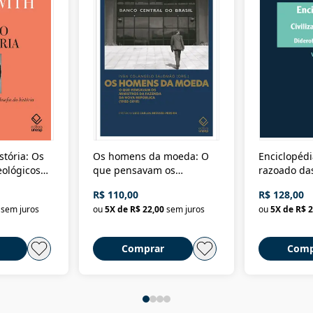
stória: Os
Os homens da moeda: O
Enciclopédi
eológicos
que pensavam os
razoado das
história
ministros da Fazenda da
artes e dos o
R$ 110,00
R$ 128,00
Nova República (1985-
Civilização 
sem juros
ou
5
X de
R$ 22,00
sem juros
ou
5
X de
R$ 2
2018)
Comprar
Comp