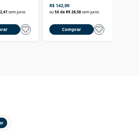
até o Peru, pelo Madeira
crimino
R$ 142,90
R$ 69,9
até a Bolívia e por Marajó
2,47
sem juros
ou
5
X de
R$ 28,58
sem juros
ou
3
X d
até dizer chega
rar
Comprar
C
ar