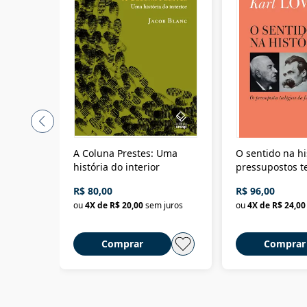
A Coluna Prestes: Uma
O sentido na hi
história do interior
pressupostos t
da filosofia da 
R$ 80,00
R$ 96,00
ou
4
X de
R$ 20,00
sem juros
ou
4
X de
R$ 24,00
Comprar
Comprar