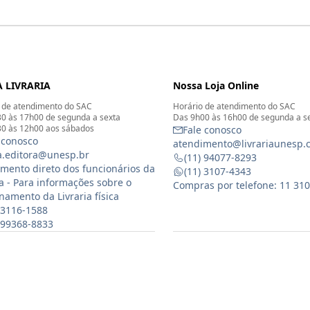
 LIVRARIA
Nossa Loja Online
 de atendimento do SAC
Horário de atendimento do SAC
0 às 17h00 de segunda a sexta
Das 9h00 às 16h00 de segunda a s
0 às 12h00 aos sábados
Fale conosco
 conosco
atendimento@livrariaunesp.
ia.editora@unesp.br
(11) 94077-8293
mento direto dos funcionários da
(11) 3107-4343
ia - Para informações sobre o
Compras por telefone: 11 31
namento da Livraria física
 3116-1588
) 99368-8833