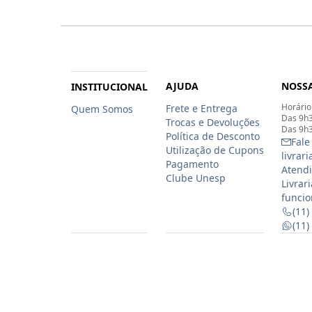
AJUDA
NOSSA
INSTITUCIONAL
Horário
Frete e Entrega
Quem Somos
Das 9h3
Trocas e Devoluções
Das 9h3
Política de Desconto
Fale
Utilização de Cupons
livrar
Pagamento
Atendi
Clube Unesp
Livrar
funcio
(11)
(11