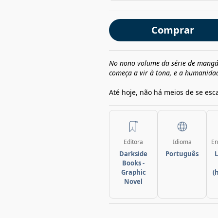
Comprar
No nono volume da s
érie de mangá
começa a vir à tona, e a humanida
Até hoje, não há meios de se esc
Editora
Idioma
En
Darkside
Português
L
Books -
Graphic
(
Novel