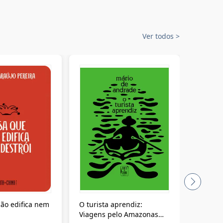
Ver todos
>
ão edifica nem
O turista aprendiz:
Coloniz
Viagens pelo Amazonas
totalita