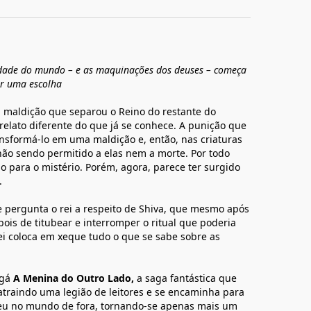
rdade do mundo – e as maquinações dos deuses – começa
er uma escolha
a maldição que separou o Reino do restante do
lato diferente do que já se conhece. A punição que
nsformá-lo em uma maldição e, então, nas criaturas
não sendo permitido a elas nem a morte. Por todo
para o mistério. Porém, agora, parece ter surgido
.
e pergunta o rei a respeito de Shiva, que mesmo após
pois de titubear e interromper o ritual que poderia
rei coloca em xeque tudo o que se sabe sobre as
ngá
A Menina do Outro Lado,
a saga fantástica que
atraindo uma legião de leitores e se encaminha para
eu no mundo de fora, tornando-se apenas mais um