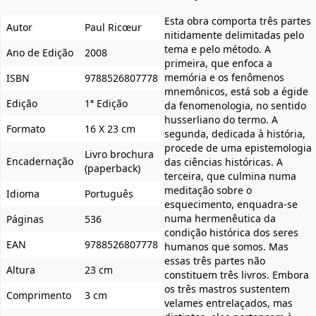
Esta obra comporta três partes
Autor
Paul Ricœur
nitidamente delimitadas pelo
tema e pelo método. A
Ano de Edição
2008
primeira, que enfoca a
memória e os fenômenos
ISBN
9788526807778
mnemônicos, está sob a égide
Edição
1ª Edição
da fenomenologia, no sentido
husserliano do termo. A
Formato
16 X 23 cm
segunda, dedicada à história,
procede de uma epistemologia
Livro brochura
Encadernação
das ciências históricas. A
(paperback)
terceira, que culmina numa
meditação sobre o
Idioma
Português
esquecimento, enquadra-se
numa hermenêutica da
Páginas
536
condição histórica dos seres
EAN
9788526807778
humanos que somos. Mas
essas três partes não
Altura
23 cm
constituem três livros. Embora
os três mastros sustentem
Comprimento
3 cm
velames entrelaçados, mas