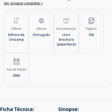
Ver sinopse completa >
Editora
Idioma
Encardenação
Páginas
Editora da
Português
Livro
536
Unicamp
brochura
(paperback)
Ano de Edição
2008
Ficha Técnica:
Sinopse: