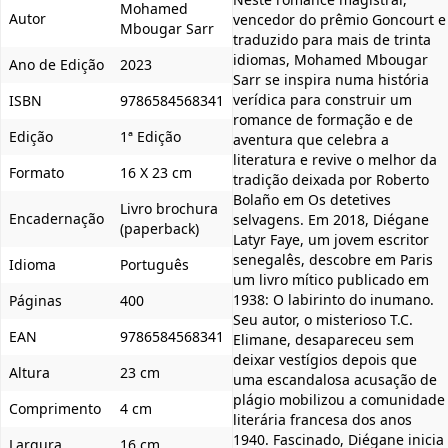
Mohamed
Autor
vencedor do prêmio Goncourt e
Mbougar Sarr
traduzido para mais de trinta
idiomas, Mohamed Mbougar
Ano de Edição
2023
Sarr se inspira numa história
verídica para construir um
ISBN
9786584568341
romance de formação e de
Edição
1ª Edição
aventura que celebra a
literatura e revive o melhor da
Formato
16 X 23 cm
tradição deixada por Roberto
Bolaño em Os detetives
Livro brochura
Encadernação
selvagens. Em 2018, Diégane
(paperback)
Latyr Faye, um jovem escritor
senegalês, descobre em Paris
Idioma
Português
um livro mítico publicado em
1938: O labirinto do inumano.
Páginas
400
Seu autor, o misterioso T.C.
EAN
9786584568341
Elimane, desapareceu sem
deixar vestígios depois que
Altura
23 cm
uma escandalosa acusação de
plágio mobilizou a comunidade
Comprimento
4 cm
literária francesa dos anos
1940. Fascinado, Diégane inicia
Largura
16 cm