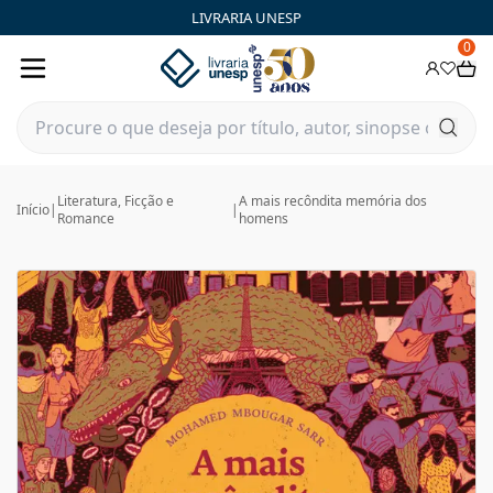
LIVRARIA UNESP
0
Literatura, Ficção e
A mais recôndita memória dos
Início
|
|
Romance
homens