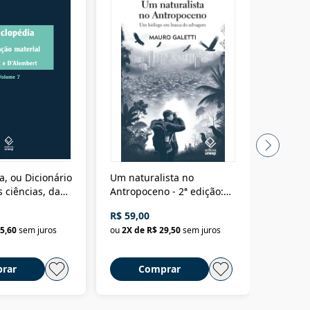
a, ou Dicionário
Um naturalista no
A vora
 ciências, das
Antropoceno - 2ª edição:
fícios - Vol. 7:
Um biólogo em busca do
R$ 59,00
R$ 58,0
material
selvagem
5,60
sem juros
ou
2
X de
R$ 29,50
sem juros
ou
2
X d
rar
Comprar
C