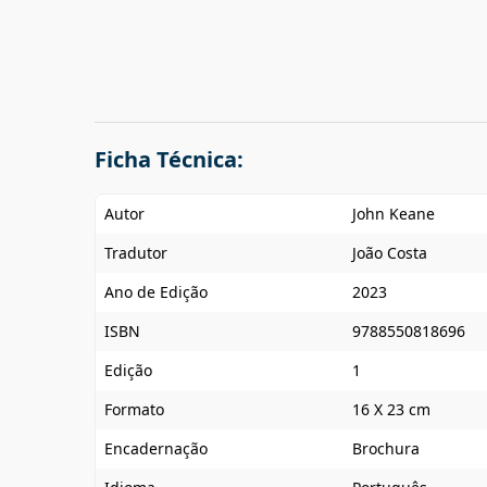
Ficha Técnica:
Autor
John Keane
Tradutor
João Costa
Ano de Edição
2023
ISBN
9788550818696
Edição
1
Formato
16 X 23 cm
Encadernação
Brochura