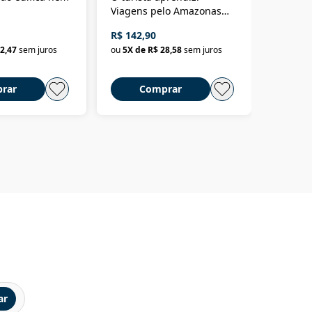
Viagens pelo Amazonas
totalita
até o Peru, pelo Madeira
crimino
R$ 142,90
R$ 69,9
até a Bolívia e por Marajó
2,47
sem juros
ou
5
X de
R$ 28,58
sem juros
ou
3
X d
até dizer chega
rar
Comprar
C
ar