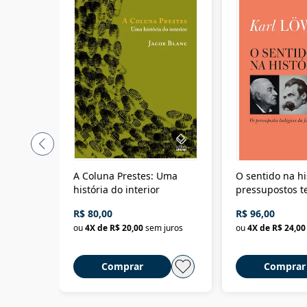
A Coluna Prestes: Uma
O sentido na hi
história do interior
pressupostos t
da filosofia da 
R$ 80,00
R$ 96,00
ou
4
X de
R$ 20,00
sem juros
ou
4
X de
R$ 24,00
Comprar
Comprar