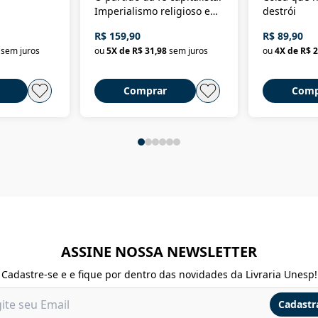
Imperialismo religioso e
destrói
dominação de classe no
R$ 159,90
R$ 89,90
Brasil
sem juros
ou
5
X de
R$ 31,98
sem juros
ou
4
X de
R$ 2
Comprar
Comp
ASSINE NOSSA NEWSLETTER
Cadastre-se e e fique por dentro das novidades da Livraria Unesp!
Cadastr