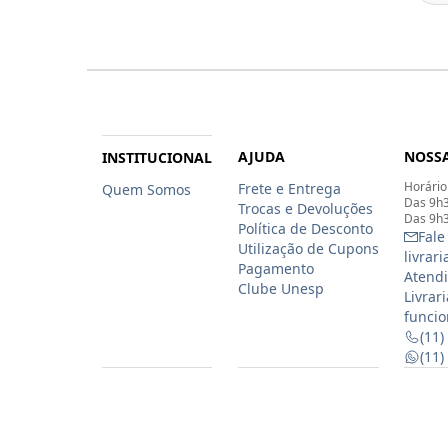
AJUDA
NOSSA
INSTITUCIONAL
Horário
Frete e Entrega
Quem Somos
Das 9h3
Trocas e Devoluções
Das 9h3
Política de Desconto
Fale
Utilização de Cupons
livrar
Pagamento
Atendi
Clube Unesp
Livrar
funcio
(11)
(11