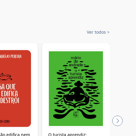
Ver todos
>
ão edifica nem
O turista aprendiz:
Coloniz