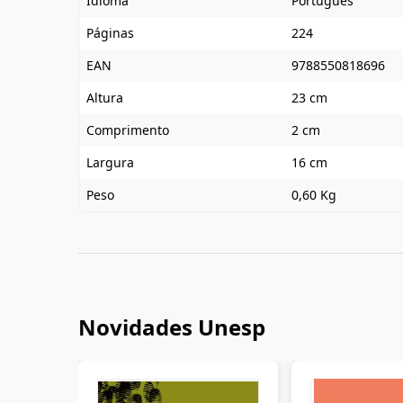
Idioma
Português
Páginas
224
EAN
9788550818696
Altura
23 cm
Comprimento
2 cm
Largura
16 cm
Peso
0,60 Kg
Novidades Unesp