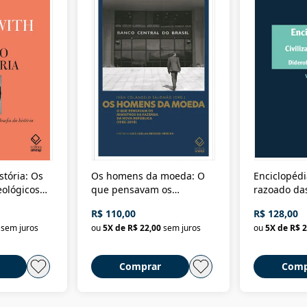
stória: Os
Os homens da moeda: O
Enciclopédi
eológicos
que pensavam os
razoado das
história
ministros da Fazenda da
artes e dos o
R$ 110,00
R$ 128,00
Nova República (1985-
Civilização 
sem juros
ou
5
X de
R$ 22,00
sem juros
ou
5
X de
R$ 2
2018)
Comprar
Comp