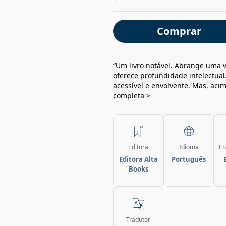
Comprar
“Um livro notável. Abrange uma
oferece profundidade intelectua
acessível e envolvente. Mas, aci
completa >
Editora
Idioma
En
Editora Alta
Português
Books
Tradutor