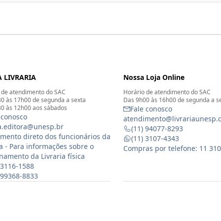
 LIVRARIA
Nossa Loja Online
 de atendimento do SAC
Horário de atendimento do SAC
0 às 17h00 de segunda a sexta
Das 9h00 às 16h00 de segunda a s
0 às 12h00 aos sábados
Fale conosco
 conosco
atendimento@livrariaunesp.
ia.editora@unesp.br
(11) 94077-8293
mento direto dos funcionários da
(11) 3107-4343
ia - Para informações sobre o
Compras por telefone: 11 31
namento da Livraria física
 3116-1588
) 99368-8833