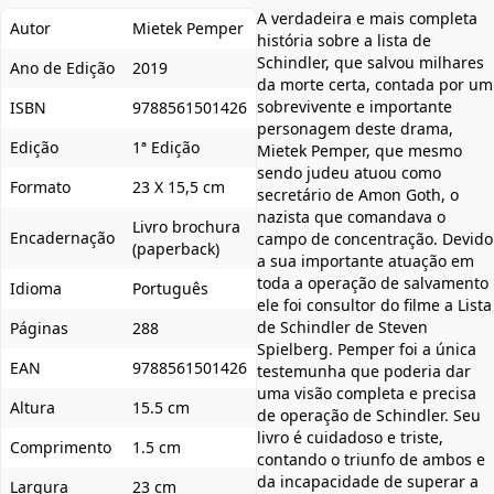
A verdadeira e mais completa
Autor
Mietek Pemper
história sobre a lista de
Schindler, que salvou milhares
Ano de Edição
2019
da morte certa, contada por um
sobrevivente e importante
ISBN
9788561501426
personagem deste drama,
Edição
1ª Edição
Mietek Pemper, que mesmo
sendo judeu atuou como
Formato
23 X 15,5 cm
secretário de Amon Goth, o
nazista que comandava o
Livro brochura
Encadernação
campo de concentração. Devido
(paperback)
a sua importante atuação em
toda a operação de salvamento
Idioma
Português
ele foi consultor do filme a Lista
de Schindler de Steven
Páginas
288
Spielberg. Pemper foi a única
EAN
9788561501426
testemunha que poderia dar
uma visão completa e precisa
Altura
15.5 cm
de operação de Schindler. Seu
livro é cuidadoso e triste,
Comprimento
1.5 cm
contando o triunfo de ambos e
da incapacidade de superar a
Largura
23 cm