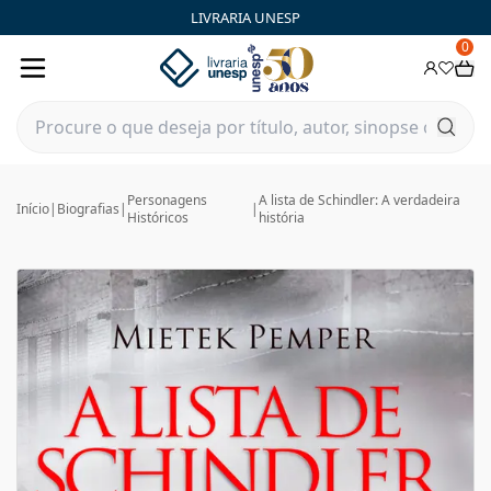
LIVRARIA UNESP
0
Personagens
A lista de Schindler: A verdadeira
Início
|
Biografias
|
|
Históricos
história