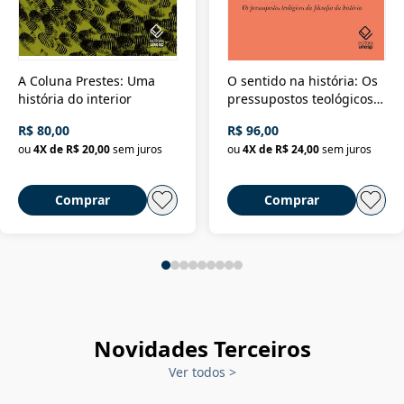
A Coluna Prestes: Uma
O sentido na história: Os
história do interior
pressupostos teológicos
da filosofia da história
R$ 80,00
R$ 96,00
ou
4
X de
R$ 20,00
sem juros
ou
4
X de
R$ 24,00
sem juros
Comprar
Comprar
Novidades Terceiros
Ver todos
>