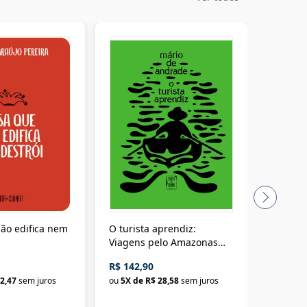
ão edifica nem
O turista aprendiz:
Coloniz
Viagens pelo Amazonas
totalita
até o Peru, pelo Madeira
crimino
R$ 142,90
R$ 69,9
até a Bolívia e por Marajó
2,47
sem juros
ou
5
X de
R$ 28,58
sem juros
ou
3
X d
até dizer chega