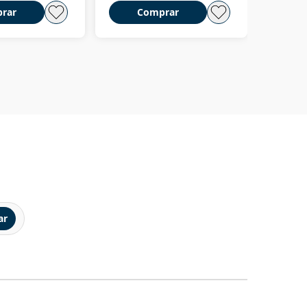
rar
Comprar
C
ar