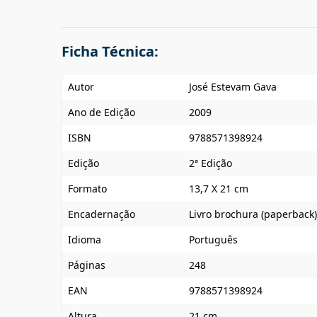
Ficha Técnica:
Autor
José Estevam Gava
Ano de Edição
2009
ISBN
9788571398924
Edição
2ª Edição
Formato
13,7 X 21 cm
Encadernação
Livro brochura (paperback)
Idioma
Português
Páginas
248
EAN
9788571398924
Altura
21 cm