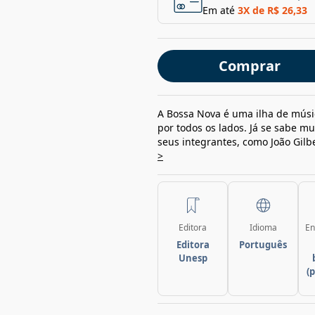
Em até
3
X de
R$ 26,33
Comprar
A Bossa Nova é uma ilha de músic
por todos os lados. Já se sabe m
seus integrantes, como João Gilb
>
Editora
Idioma
En
Editora
Português
Unesp
(