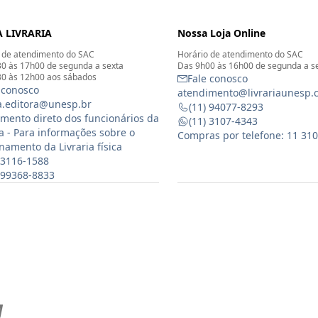
 LIVRARIA
Nossa Loja Online
 de atendimento do SAC
Horário de atendimento do SAC
0 às 17h00 de segunda a sexta
Das 9h00 às 16h00 de segunda a s
0 às 12h00 aos sábados
Fale conosco
 conosco
atendimento@livrariaunesp.
ia.editora@unesp.br
(11) 94077-8293
mento direto dos funcionários da
(11) 3107-4343
ia - Para informações sobre o
Compras por telefone: 11 31
namento da Livraria física
 3116-1588
) 99368-8833