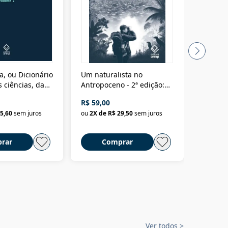
a, ou Dicionário
Um naturalista no
A vora
 ciências, das
Antropoceno - 2ª edição:
fícios - Vol. 7:
Um biólogo em busca do
R$ 59,00
R$ 58,0
material
selvagem
5,60
sem juros
ou
2
X de
R$ 29,50
sem juros
ou
2
X d
rar
Comprar
C
Ver todos
>