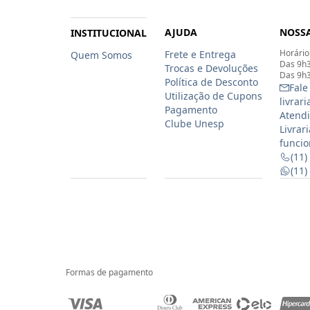
AJUDA
NOSSA
INSTITUCIONAL
Horário
Frete e Entrega
Quem Somos
Das 9h3
Trocas e Devoluções
Das 9h3
Política de Desconto
Fale
Utilização de Cupons
livrar
Pagamento
Atendi
Clube Unesp
Livrar
funcio
(11)
(11
Formas de pagamento