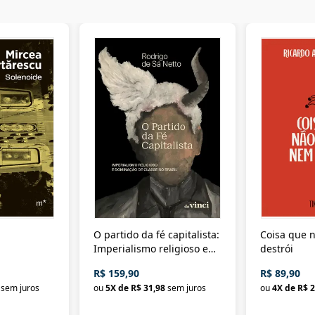
O partido da fé capitalista:
Coisa que n
Imperialismo religioso e
destrói
dominação de classe no
R$ 159,90
R$ 89,90
Brasil
sem juros
ou
5
X de
R$ 31,98
sem juros
ou
4
X de
R$ 2