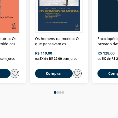
stória: Os
Os homens da moeda: O
Enciclopédi
eológicos
que pensavam os
razoado das
história
ministros da Fazenda da
artes e dos o
R$ 110,00
R$ 128,00
Nova República (1985-
Civilização 
sem juros
ou
5
X de
R$ 22,00
sem juros
ou
5
X de
R$ 2
2018)
Comprar
Comp