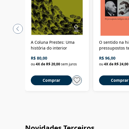
A Coluna Prestes: Uma
O sentido na hi
história do interior
pressupostos t
da filosofia da 
R$ 80,00
R$ 96,00
ou
4
X de
R$ 20,00
sem juros
ou
4
X de
R$ 24,00
Comprar
Comprar
Novidades Terceiros