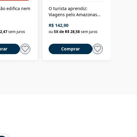
ão edifica nem
O turista aprendiz:
Coloniz
Viagens pelo Amazonas
totalita
até o Peru, pelo Madeira
crimino
R$ 142,90
R$ 69,9
até a Bolívia e por Marajó
2,47
sem juros
ou
5
X de
R$ 28,58
sem juros
ou
3
X d
até dizer chega
rar
Comprar
C