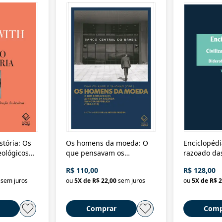
stória: Os
Os homens da moeda: O
Enciclopédi
eológicos
que pensavam os
razoado das
história
ministros da Fazenda da
artes e dos o
R$ 110,00
R$ 128,00
Nova República (1985-
Civilização 
sem juros
ou
5
X de
R$ 22,00
sem juros
ou
5
X de
R$ 2
2018)
Comprar
Comp