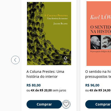
A Coluna Prestes: Uma
O sentido na hi
história do interior
pressupostos t
da filosofia da 
R$ 80,00
R$ 96,00
ou
4
X de
R$ 20,00
sem juros
ou
4
X de
R$ 24,00
Comprar
Comprar