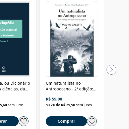
a, ou Dicionário
Um naturalista no
A vora
 ciências, das
Antropoceno - 2ª edição:
fícios - Vol. 7:
Um biólogo em busca do
R$ 59,00
R$ 58,0
material
selvagem
5,60
sem juros
ou
2
X de
R$ 29,50
sem juros
ou
2
X d
rar
Comprar
C