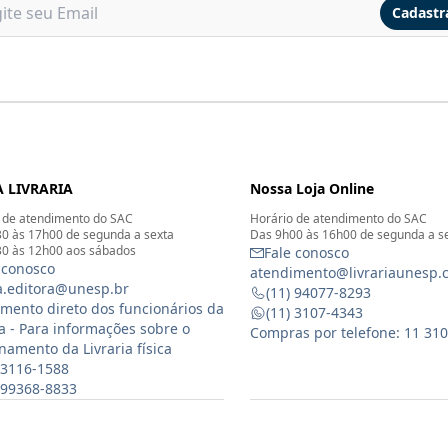
Cadastr
 LIVRARIA
Nossa Loja Online
 de atendimento do SAC
Horário de atendimento do SAC
0 às 17h00 de segunda a sexta
Das 9h00 às 16h00 de segunda a s
0 às 12h00 aos sábados
Fale conosco
 conosco
atendimento@livrariaunesp.
ia.editora@unesp.br
(11) 94077-8293
mento direto dos funcionários da
(11) 3107-4343
ia - Para informações sobre o
Compras por telefone: 11 31
namento da Livraria física
 3116-1588
) 99368-8833