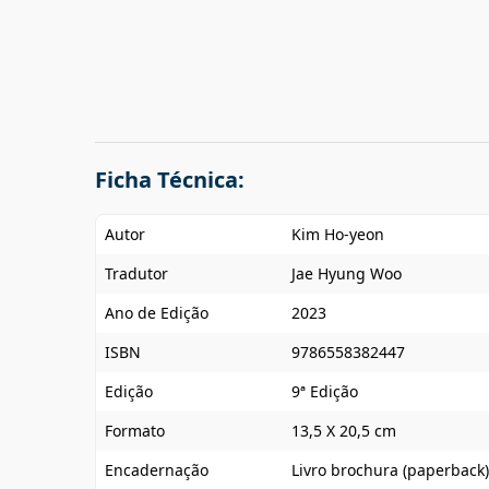
Ficha Técnica:
Autor
Kim Ho-yeon
Tradutor
Jae Hyung Woo
Ano de Edição
2023
ISBN
9786558382447
Edição
9ª Edição
Formato
13,5 X 20,5 cm
Encadernação
Livro brochura (paperback)