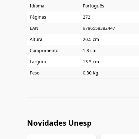
Idioma
Português
Páginas
272
EAN
9786558382447
Altura
20.5 cm
Comprimento
1.3 cm
Largura
13.5 cm
Peso
0,30 Kg
Novidades Unesp