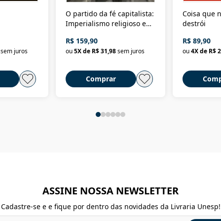
O partido da fé capitalista:
Coisa que n
Imperialismo religioso e
destrói
dominação de classe no
R$ 159,90
R$ 89,90
Brasil
sem juros
ou
5
X de
R$ 31,98
sem juros
ou
4
X de
R$ 2
Comprar
Comp
ASSINE NOSSA NEWSLETTER
Cadastre-se e e fique por dentro das novidades da Livraria Unesp!