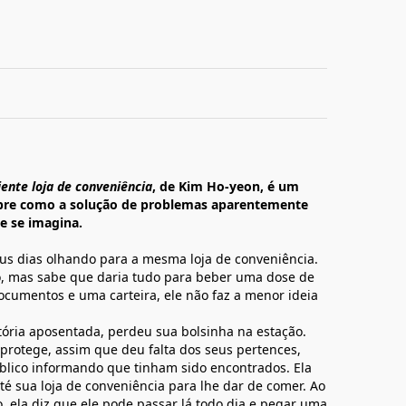
ente loja de conveniência
, de Kim Ho-yeon, é um
bre como a solução de problemas aparentemente
e se imagina.
us dias olhando para a mesma loja de conveniência.
, mas sabe que daria tudo para beber uma dose de
cumentos e uma carteira, ele não faz a menor ideia
ória aposentada, perdeu sua bolsinha na estação.
rotege, assim que deu falta dos seus pertences,
blico informando que tinham sido encontrados. Ela
até sua loja de conveniência para lhe dar de comer. Ao
, ela diz que ele pode passar lá todo dia e pegar uma