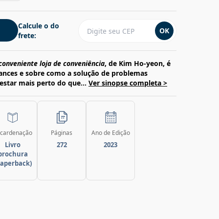
Calcule o do
OK
frete:
conveniente loja de conveniência
, de Kim Ho-yeon, é
nces e sobre como a solução de problemas
estar mais perto do que...
Ver sinopse completa >
cardenação
Páginas
Ano de Edição
Livro
272
2023
brochura
paperback)