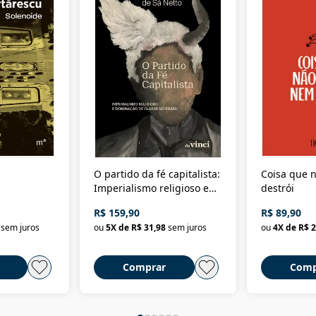
O partido da fé capitalista:
Coisa que n
Imperialismo religioso e
destrói
dominação de classe no
R$ 159,90
R$ 89,90
Brasil
sem juros
ou
5
X de
R$ 31,98
sem juros
ou
4
X de
R$ 2
Comprar
Comp