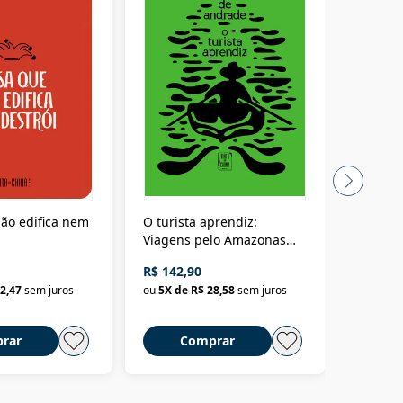
ão edifica nem
O turista aprendiz:
Coloniz
Viagens pelo Amazonas
totalita
até o Peru, pelo Madeira
crimino
R$ 142,90
R$ 69,9
até a Bolívia e por Marajó
2,47
sem juros
ou
5
X de
R$ 28,58
sem juros
ou
3
X d
até dizer chega
rar
Comprar
C