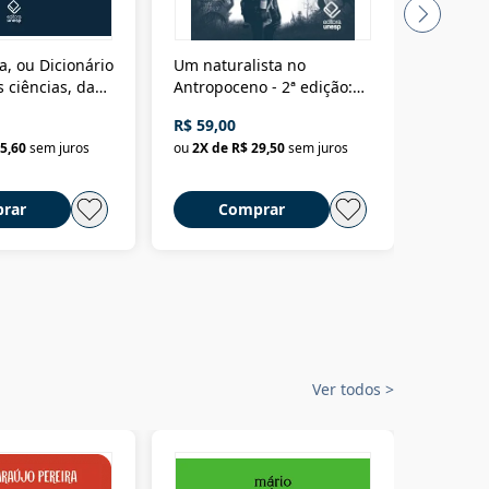
a, ou Dicionário
Um naturalista no
A vora
 ciências, das
Antropoceno - 2ª edição:
fícios - Vol. 7:
Um biólogo em busca do
R$ 59,00
R$ 58,0
material
selvagem
5,60
sem juros
ou
2
X de
R$ 29,50
sem juros
ou
2
X d
rar
Comprar
C
Ver todos
>