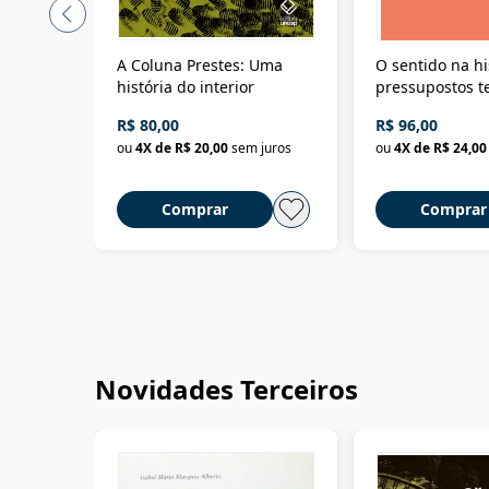
A Coluna Prestes: Uma
O sentido na hi
história do interior
pressupostos t
da filosofia da 
R$ 80,00
R$ 96,00
ou
4
X de
R$ 20,00
sem juros
ou
4
X de
R$ 24,00
Comprar
Comprar
Novidades Terceiros