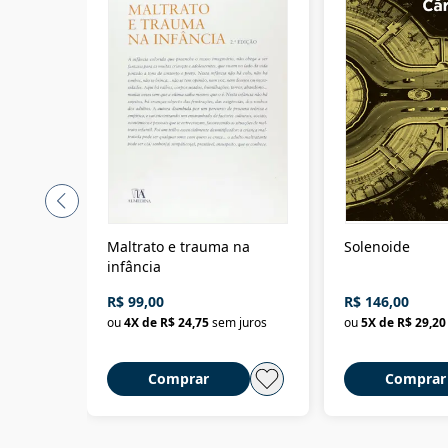
Maltrato e trauma na
Solenoide
infância
R$ 99,00
R$ 146,00
ou
4
X de
R$ 24,75
sem juros
ou
5
X de
R$ 29,20
Comprar
Comprar