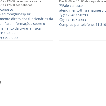
0 às 17h00 de segunda a sexta
Das 9h00 às 16h00 de segunda a s
0 às 12h00 aos sábados
Fale conosco
 conosco
atendimento@livrariaunesp.
ia.editora@unesp.br
(11) 94077-8293
mento direto dos funcionários da
(11) 3107-4343
ia - Para informações sobre o
Compras por telefone: 11 31
namento da Livraria física
 3116-1588
) 99368-8833