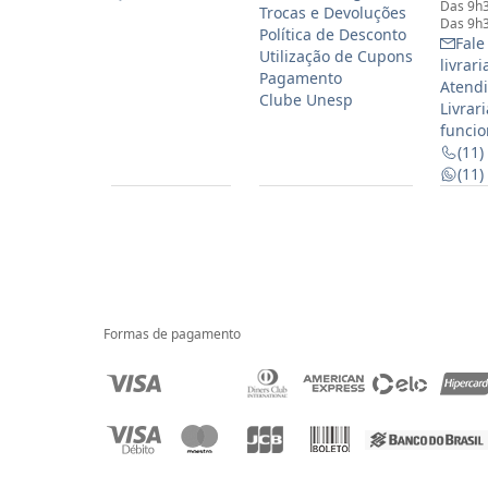
Das 9h3
Trocas e Devoluções
Das 9h3
Política de Desconto
Fale
Utilização de Cupons
livrar
Pagamento
Atendi
Clube Unesp
Livrar
funcio
(11)
(11
Formas de pagamento