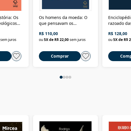
stória: Os
Os homens da moeda: O
Enciclopédi
eológicos
que pensavam os
razoado das
história
ministros da Fazenda da
artes e dos o
R$ 110,00
R$ 128,00
Nova República (1985-
Civilização 
sem juros
ou
5
X de
R$ 22,00
sem juros
ou
5
X de
R$ 2
2018)
Comprar
Comp