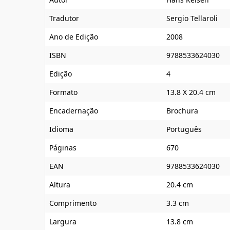
Tradutor
Sergio Tellaroli
Ano de Edição
2008
ISBN
9788533624030
Edição
4
Formato
13.8 X 20.4 cm
Encadernação
Brochura
Idioma
Português
Páginas
670
EAN
9788533624030
Altura
20.4 cm
Comprimento
3.3 cm
Largura
13.8 cm