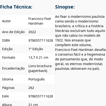
Ficha Técnica:
Sinopse:
Ao fixar o modernismo paulista
Francisco Foot
Autor
como sendo o modernismo
Hardman
brasileiro, a crítica e a história
literárias excluíram tudo aquilo
Ano de Edição
2022
que não cabia no modelo de
1922. Nos ensaios que
ISBN
9786557111628
compõem este volume,
Edição
1ª Edição
Francisco Foot Hardman desafia
o consenso fácil e a hegemonia
Formato
13,7 X 21 cm
de pensamento que, de modo
geral, os eternos modernistas
Livro brochura
Encadernação
paulistas obtiveram no país.
(paperback)
Idioma
Português
Páginas
262
EAN
9786557111628
Altura
21 cm