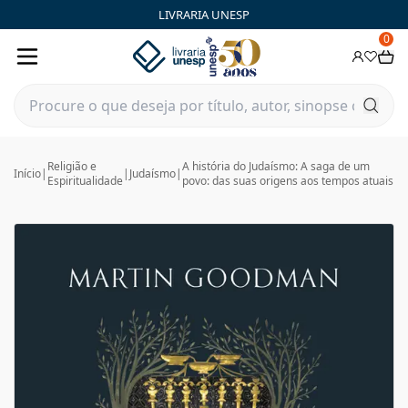
LIVRARIA UNESP
0
Religião e
A história do Judaísmo: A saga de um
Início
|
|
Judaísmo
|
Espiritualidade
povo: das suas origens aos tempos atuais