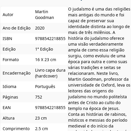
O judaísmo é uma das religiões
Martin
Autor
mais antigas do mundo e foi
Goodman
capaz de preservar sua
identidade distinta ao longo de
Ano de Edição
2020
mais de três milênios. A
história do judaísmo oferece
ISBN
9788542218855
uma visão verdadeiramente
Edição
1ª Edição
ampla de como essa religião
surgiu, como evoluiu de uma
Formato
16 X 23 cm
época para outra e como suas
várias tradições e seitas se
Livro capa dura
Encadernação
relacionaram. Neste livro,
(hardcover)
Martin Goodman, professor da
universidade de Oxford, leva os
Idioma
Português
leitores das origens do
judaísmo no mundo politeísta
Páginas
752
antes de Cristo ao culto do
EAN
9788542218855
templo na época de Jesus.
Conta as histórias de rabinos,
Altura
23 cm
místicos e messias do período
medieval e do início da
Comprimento
2.5 cm