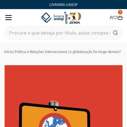
LIVRARIA UNESP
0
Início
|
Política e Relações Internacionais
|
A globalização foi longe demais?