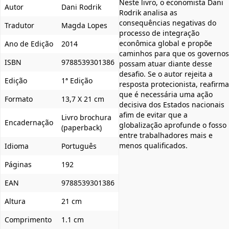
Neste livro, o economista Dani
Autor
Dani Rodrik
Rodrik analisa as
consequências negativas do
Tradutor
Magda Lopes
processo de integração
econômica global e propõe
Ano de Edição
2014
caminhos para que os governos
ISBN
9788539301386
possam atuar diante desse
desafio. Se o autor rejeita a
Edição
1ª Edição
resposta protecionista, reafirma
que é necessária uma ação
Formato
13,7 X 21 cm
decisiva dos Estados nacionais
afim de evitar que a
Livro brochura
Encadernação
globalização aprofunde o fosso
(paperback)
entre trabalhadores mais e
menos qualificados.
Idioma
Português
Páginas
192
EAN
9788539301386
Altura
21 cm
Comprimento
1.1 cm