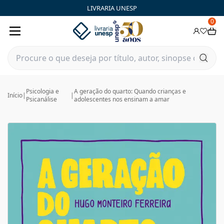
LIVRARIA UNESP
0
Psicologia e
A geração do quarto: Quando crianças e
Início
|
|
Psicanálise
adolescentes nos ensinam a amar