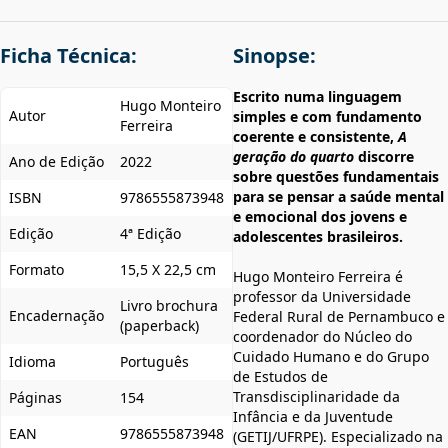
Ficha Técnica:
Sinopse:
Escrito numa linguagem
Hugo Monteiro
Autor
simples e com fundamento
Ferreira
coerente e consistente,
A
geração do quarto
discorre
Ano de Edição
2022
sobre questões fundamentais
para se pensar a saúde mental
ISBN
9786555873948
e emocional dos jovens e
Edição
4ª Edição
adolescentes brasileiros.
Formato
15,5 X 22,5 cm
Hugo Monteiro Ferreira é
professor da Universidade
Livro brochura
Encadernação
Federal Rural de Pernambuco e
(paperback)
coordenador do Núcleo do
Cuidado Humano e do Grupo
Idioma
Português
de Estudos de
Transdisciplinaridade da
Páginas
154
Infância e da Juventude
EAN
9786555873948
(GETIJ/UFRPE). Especializado na