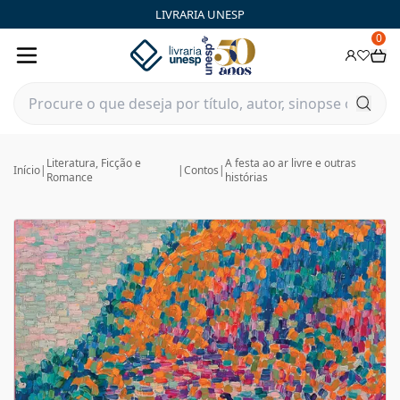
LIVRARIA UNESP
0
Literatura, Ficção e
A festa ao ar livre e outras
Início
|
|
Contos
|
Romance
histórias