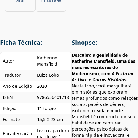
2020
Luiza Lobo
Ficha Técnica:
Sinopse:
Descubra a genialidade de
Katherine
Autor
Katherine Mansfield, uma das
Mansfield
maiores escritoras do
Modernismo, com
A Festa ao
Tradutor
Luiza Lobo
Ar Livre e Outras Histórias
.
Neste livro, você mergulhará
Ano de Edição
2020
em histórias que exploram
ISBN
9786556401218
temas profundos como relações
sociais, papéis de gênero,
Edição
1ª Edição
isolamento, vida e morte.
Mansfield é conhecida por sua
Formato
15,5 X 23 cm
habilidade em capturar
percepções psicológicas de
Livro capa dura
Encadernação
forma rápida e inovadora, e
(hardcover)