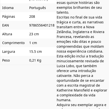
essas quinze histórias são
exemplos brilhantes de seu
Idioma
Português
talento.
Páginas
208
Escritas no final de sua vida
trágica e curta, as narrativas
EAN
9786556401218
transitam entre a Nova
Zelândia, Inglaterra e Riviera
Altura
23 cm
Francesa, revelando as
emoções não ditas e pouco
Comprimento
1 cm
compreendidas que moldam
nossa experiência cotidiana.
Largura
15.5 cm
Esta edição inclui a tradução
Peso
0,21 Kg
minuciosamente revisada de
Luiza Lobo, que também
oferece uma introdução
cativante. Não perca a
oportunidade de se encantar
com a escrita magistral de
Katherine Mansfield e explorar
a complexidade da vida
humana.
Adquira seu exemplar agora e