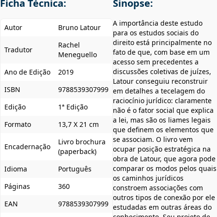
Ficha Técnica:
Sinopse:
A importância deste estudo
Autor
Bruno Latour
para os estudos sociais do
direito está principalmente no
Rachel
Tradutor
fato de que, com base em um
Meneguello
acesso sem precedentes a
discussões coletivas de juízes,
Ano de Edição
2019
Latour conseguiu reconstruir
ISBN
9788539307999
em detalhes a tecelagem do
raciocínio jurídico: claramente
Edição
1ª Edição
não é o fator social que explica
a lei, mas são os liames legais
Formato
13,7 X 21 cm
que definem os elementos que
se associam. O livro vem
Livro brochura
Encadernação
ocupar posição estratégica na
(paperback)
obra de Latour, que agora pode
comparar os modos pelos quais
Idioma
Português
os caminhos jurídicos
Páginas
360
constroem associações com
outros tipos de conexão por ele
EAN
9788539307999
estudadas em outras áreas do
conhecimento. Seu projeto de