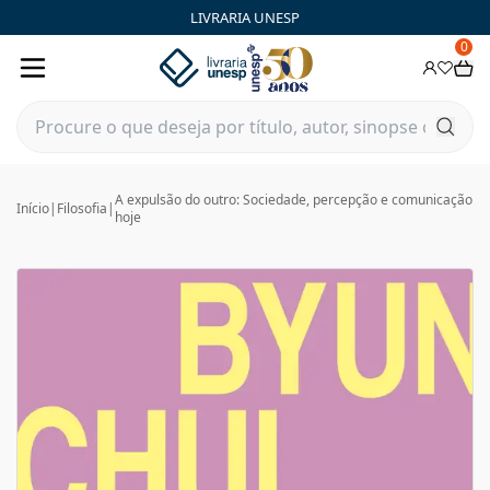
LIVRARIA UNESP
0
A expulsão do outro: Sociedade, percepção e comunicação
Início
|
Filosofia
|
hoje