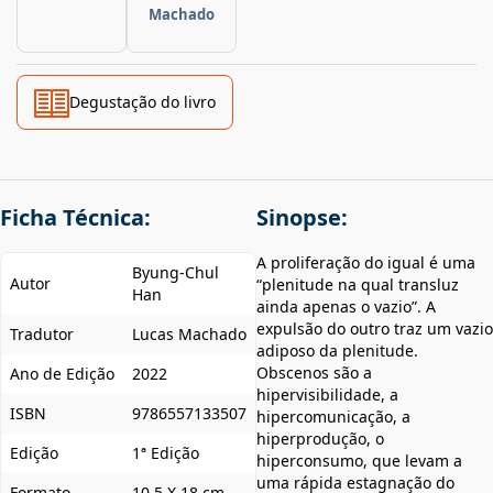
Machado
Degustação do livro
Ficha Técnica:
Sinopse:
A proliferação do igual é uma
Byung-Chul
Autor
“plenitude na qual transluz
Han
ainda apenas o vazio”. A
expulsão do outro traz um vazio
Tradutor
Lucas Machado
adiposo da plenitude.
Obscenos são a
Ano de Edição
2022
hipervisibilidade, a
ISBN
9786557133507
hipercomunicação, a
hiperprodução, o
Edição
1ª Edição
hiperconsumo, que levam a
uma rápida estagnação do
Formato
10,5 X 18 cm