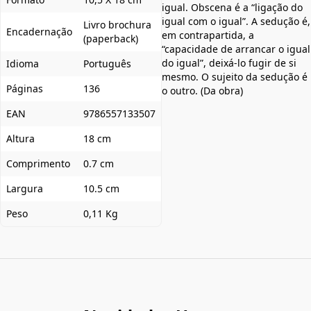
igual. Obscena é a “ligação do
igual com o igual”. A sedução é,
Livro brochura
Encadernação
em contrapartida, a
(paperback)
“capacidade de arrancar o igual
do igual”, deixá-lo fugir de si
Idioma
Português
mesmo. O sujeito da sedução é
Páginas
136
o outro. (Da obra)
EAN
9786557133507
Altura
18 cm
Comprimento
0.7 cm
Largura
10.5 cm
Peso
0,11 Kg