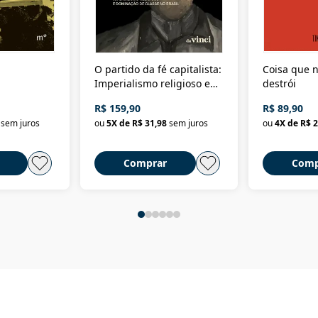
O partido da fé capitalista:
Coisa que n
Imperialismo religioso e
destrói
dominação de classe no
R$ 159,90
R$ 89,90
Brasil
sem juros
ou
5
X de
R$ 31,98
sem juros
ou
4
X de
R$ 2
Comprar
Comp