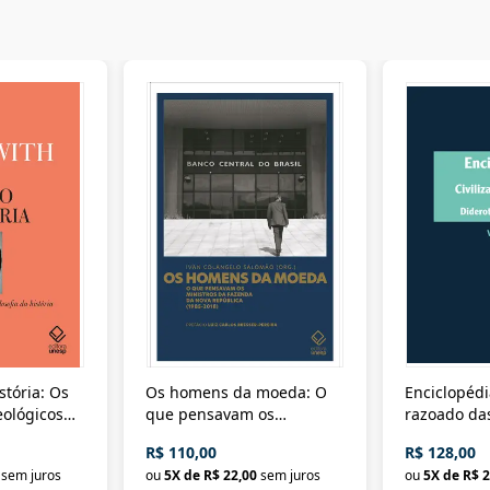
stória: Os
Os homens da moeda: O
Enciclopédi
eológicos
que pensavam os
razoado das
história
ministros da Fazenda da
artes e dos o
R$ 110,00
R$ 128,00
Nova República (1985-
Civilização 
sem juros
ou
5
X de
R$ 22,00
sem juros
ou
5
X de
R$ 2
2018)