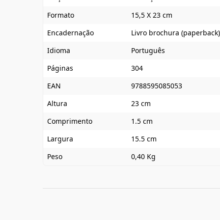
Formato
15,5 X 23 cm
Encadernação
Livro brochura (paperback)
Idioma
Português
Páginas
304
EAN
9788595085053
Altura
23 cm
Comprimento
1.5 cm
Largura
15.5 cm
Peso
0,40 Kg