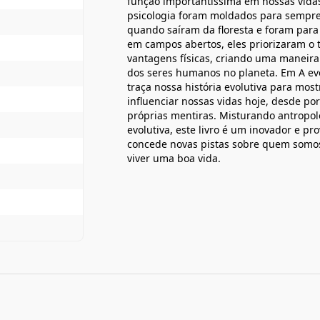
função importantíssima em nossas vida
psicologia foram moldados para sempre p
quando saíram da floresta e foram para
em campos abertos, eles priorizaram o 
vantagens físicas, criando uma maneira
dos seres humanos no planeta. Em A evo
traça nossa história evolutiva para mo
influenciar nossas vidas hoje, desde p
próprias mentiras. Misturando antropolog
evolutiva, este livro é um inovador e p
concede novas pistas sobre quem somo
viver uma boa vida.