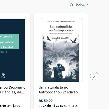
Ver todos
>
a, ou Dicionário
Um naturalista no
A vora
 ciências, das
Antropoceno - 2ª edição:
fícios - Vol. 7:
Um biólogo em busca do
R$ 59,00
R$ 58,0
material
selvagem
5,60
sem juros
ou
2
X de
R$ 29,50
sem juros
ou
2
X d