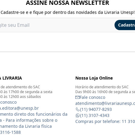
ASSINE NOSSA NEWSLETTER
Cadastre-se e e fique por dentro das novidades da Livraria Unesp!
Cadastr
 LIVRARIA
Nossa Loja Online
 de atendimento do SAC
Horário de atendimento do SAC
0 às 17h00 de segunda a sexta
Das 9h00 às 16h00 de segunda a s
0 às 12h00 aos sábados
Fale conosco
 conosco
atendimento@livrariaunesp.
ia.editora@unesp.br
(11) 94077-8293
mento direto dos funcionários da
(11) 3107-4343
ia - Para informações sobre o
Compras por telefone: 11 31
namento da Livraria física
 3116-1588