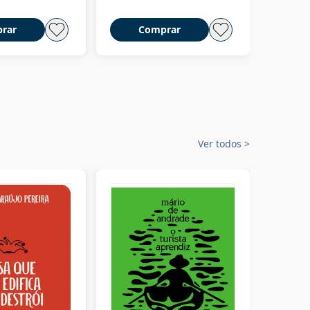
rar
Comprar
C
Ver todos
>