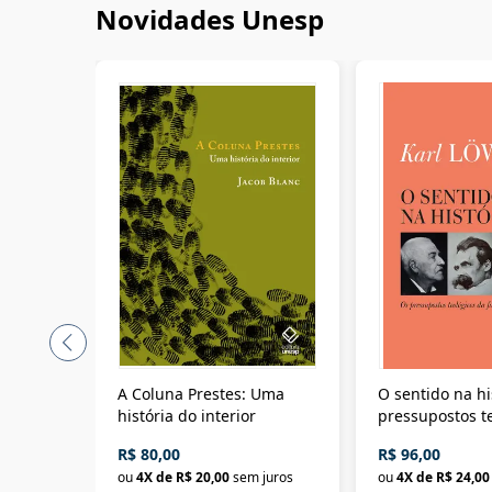
Novidades Unesp
A Coluna Prestes: Uma
O sentido na hi
história do interior
pressupostos t
da filosofia da 
R$ 80,00
R$ 96,00
ou
4
X de
R$ 20,00
sem juros
ou
4
X de
R$ 24,00