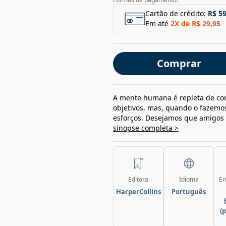
Cartão de crédito:
R$ 59
Em até
2
X de
R$ 29,95
Comprar
A mente humana é repleta de con
objetivos, mas, quando o fazemos
esforços. Desejamos que amigos 
sinopse completa >
Editora
Idioma
En
HarperCollins
Português
(