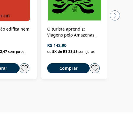
ão edifica nem
O turista aprendiz:
Coloniz
Viagens pelo Amazonas
totalita
até o Peru, pelo Madeira
crimino
R$ 142,90
R$ 69,9
até a Bolívia e por Marajó
2,47
sem juros
ou
5
X de
R$ 28,58
sem juros
ou
3
X d
até dizer chega
rar
Comprar
C