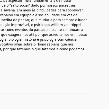
s. Os aspectos mais fundamentais de nossa
elo “salto social” dado por nossos ancestrais
 a savana. Em meio às dificuldades para sobreviver
trabalho em equipe e a sociabilidade em vez de
 inédita de pensar, que mudaria para sempre o lugar
lução improvável, o psicólogo William von Hippel
strar como eventos do passado distante continuam a
or que exageramos até por que acreditamos em nossas
ia, biologia, história e psicologia com ciência
rovocativo olhar sobre o Homo sapiens que nos
s, por que fazemos o que fazemos e como podemos