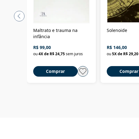
Maltrato e trauma na
Solenoide
infância
R$ 99,00
R$ 146,00
ou
4
X de
R$ 24,75
sem juros
ou
5
X de
R$ 29,20
Comprar
Comprar