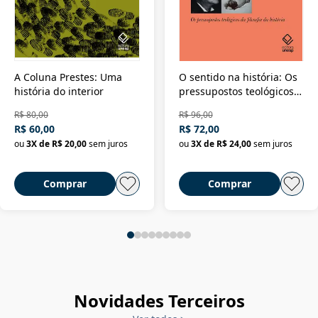
A Coluna Prestes: Uma
O sentido na história: Os
história do interior
pressupostos teológicos
da filosofia da história
R$ 80,00
R$ 96,00
R$ 60,00
R$ 72,00
ou
3
X de
R$ 20,00
sem juros
ou
3
X de
R$ 24,00
sem juros
Comprar
Comprar
Novidades Terceiros