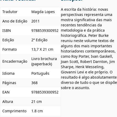
A escrita da história: novas
Tradutor
Magda Lopes
perspectivas representa uma
mostra significativa das mais
Ano de Edição
2011
recentes tendências da
metodologia e da prática
ISBN
9788539300952
historiográfica. Peter Burke
Edição
2ª Edição
reuniu neste volume textos de
alguns dos mais importantes
Formato
13,7 X 21 cm
historiadores contemporâneos,
como Roy Porter, Ivan Gaskell,
Livro brochura
Encadernação
Joan Scott, Robert Darnton, Jim
(paperback)
Sharpe, Henk Wesseling,
Giovanni Levi e ele próprio. O
Idioma
Português
resultado é algo absolutamente
diverso de tudo o que se dispõe
Páginas
368
sobre o assunto.
EAN
9788539300952
Altura
21 cm
Comprimento
1.8 cm