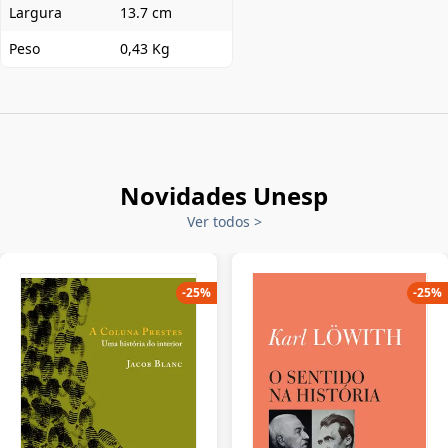
Largura
13.7 cm
Peso
0,43 Kg
Novidades Unesp
Ver todos
>
-
25
%
-
25
%