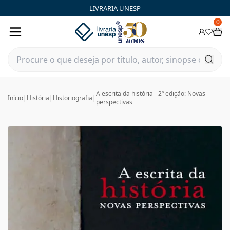
LIVRARIA UNESP
0
A escrita da história - 2ª edição: Novas
Início
|
História
|
Historiografia
|
perspectivas