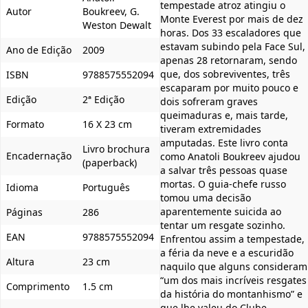
tempestade atroz atingiu o
Autor
Boukreev, G.
Monte Everest por mais de dez
Weston Dewalt
horas. Dos 33 escaladores que
estavam subindo pela Face Sul,
Ano de Edição
2009
apenas 28 retornaram, sendo
que, dos sobreviventes, três
ISBN
9788575552094
escaparam por muito pouco e
Edição
2ª Edição
dois sofreram graves
queimaduras e, mais tarde,
Formato
16 X 23 cm
tiveram extremidades
amputadas. Este livro conta
Livro brochura
Encadernação
como Anatoli Boukreev ajudou
(paperback)
a salvar três pessoas quase
mortas. O guia-chefe russo
Idioma
Português
tomou uma decisão
aparentemente suicida ao
Páginas
286
tentar um resgate sozinho.
EAN
9788575552094
Enfrentou assim a tempestade,
a féria da neve e a escuridão
Altura
23 cm
naquilo que alguns consideram
“um dos mais incríveis resgates
Comprimento
1.5 cm
da história do montanhismo” e
que lhe valeu do Clube