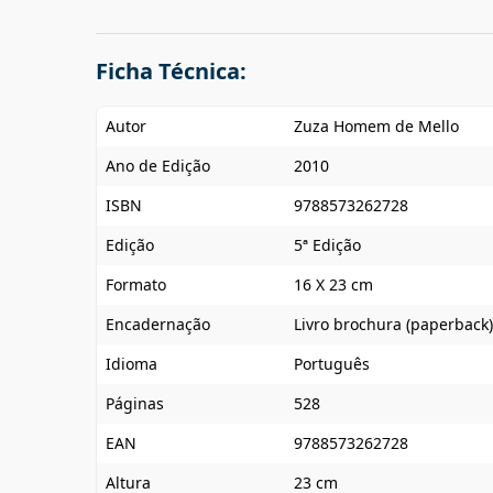
Ficha Técnica:
Autor
Zuza Homem de Mello
Ano de Edição
2010
ISBN
9788573262728
Edição
5ª Edição
Formato
16 X 23 cm
Encadernação
Livro brochura (paperback)
Idioma
Português
Páginas
528
EAN
9788573262728
Altura
23 cm