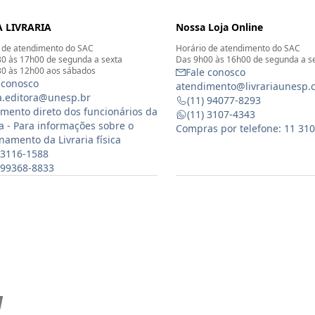
 LIVRARIA
Nossa Loja Online
 de atendimento do SAC
Horário de atendimento do SAC
0 às 17h00 de segunda a sexta
Das 9h00 às 16h00 de segunda a s
0 às 12h00 aos sábados
Fale conosco
 conosco
atendimento@livrariaunesp.
ia.editora@unesp.br
(11) 94077-8293
mento direto dos funcionários da
(11) 3107-4343
ia - Para informações sobre o
Compras por telefone: 11 31
namento da Livraria física
 3116-1588
) 99368-8833