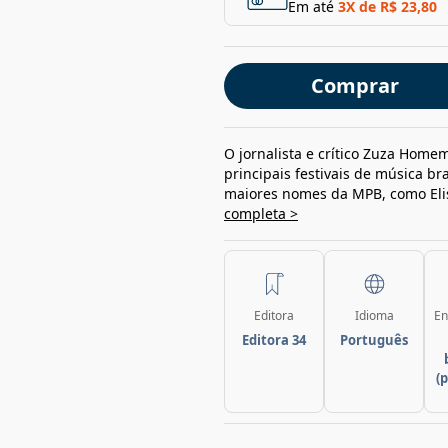
Em até
3
X de
R$ 23,80
Comprar
O jornalista e crítico Zuza Homem
principais festivais de música br
maiores nomes da MPB, como Elis
completa >
Editora
Idioma
En
Editora 34
Português
(