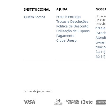
AJUDA
NOSSA
INSTITUCIONAL
Horário
Frete e Entrega
Quem Somos
Das 9h3
Trocas e Devoluções
Das 9h3
Política de Desconto
Fale
Utilização de Cupons
livrar
Pagamento
Atendi
Clube Unesp
Livrar
funcio
(11)
(11
Formas de pagamento