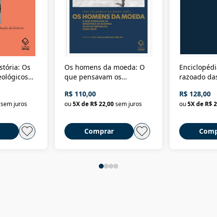
stória: Os
Os homens da moeda: O
Enciclopédi
eológicos
que pensavam os
razoado das
história
ministros da Fazenda da
artes e dos o
R$ 110,00
R$ 128,00
Nova República (1985-
Civilização 
sem juros
ou
5
X de
R$ 22,00
sem juros
ou
5
X de
R$ 2
2018)
Comprar
Comp