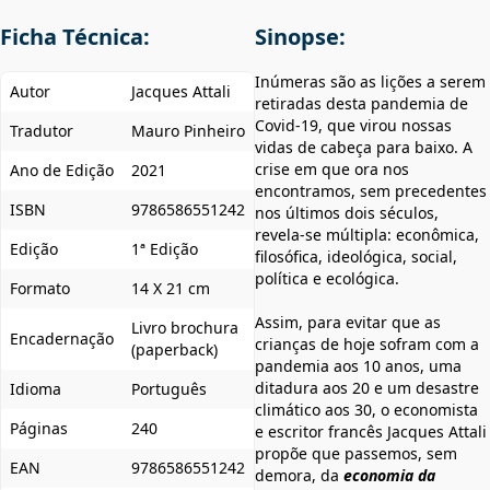
Ficha Técnica:
Sinopse:
Inúmeras são as lições a serem
Autor
Jacques Attali
retiradas desta pandemia de
Covid-19, que virou nossas
Tradutor
Mauro Pinheiro
vidas de cabeça para baixo. A
crise em que ora nos
Ano de Edição
2021
encontramos, sem precedentes
ISBN
9786586551242
nos últimos dois séculos,
revela-se múltipla: econômica,
Edição
1ª Edição
filosófica, ideológica, social,
política e ecológica.
Formato
14 X 21 cm
Assim, para evitar que as
Livro brochura
Encadernação
crianças de hoje sofram com a
(paperback)
pandemia aos 10 anos, uma
ditadura aos 20 e um desastre
Idioma
Português
climático aos 30, o economista
Páginas
240
e escritor francês Jacques Attali
propõe que passemos, sem
EAN
9786586551242
demora, da
economia da