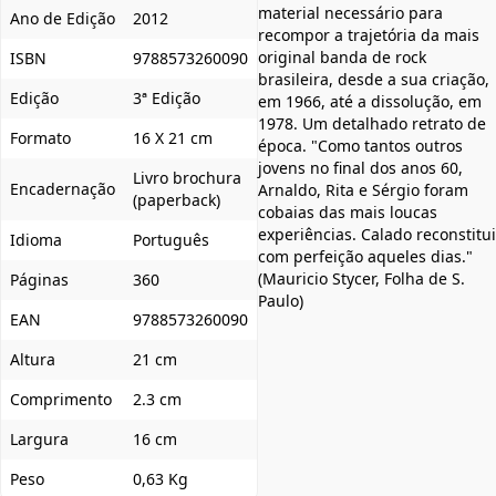
material necessário para
Ano de Edição
2012
recompor a trajetória da mais
original banda de rock
ISBN
9788573260090
brasileira, desde a sua criação,
Edição
3ª Edição
em 1966, até a dissolução, em
1978. Um detalhado retrato de
Formato
16 X 21 cm
época. "Como tantos outros
jovens no final dos anos 60,
Livro brochura
Encadernação
Arnaldo, Rita e Sérgio foram
(paperback)
cobaias das mais loucas
experiências. Calado reconstitui
Idioma
Português
com perfeição aqueles dias."
(Mauricio Stycer, Folha de S.
Páginas
360
Paulo)
EAN
9788573260090
Altura
21 cm
Comprimento
2.3 cm
Largura
16 cm
Peso
0,63 Kg