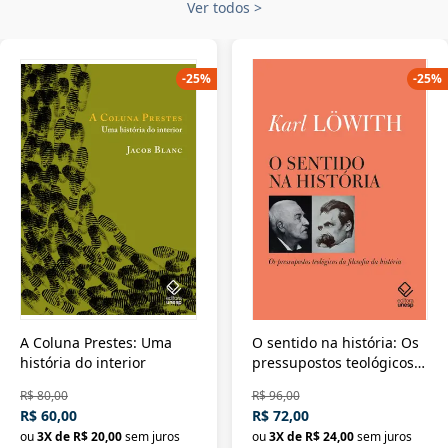
Ver todos
>
-
25
%
-
25
%
A Coluna Prestes: Uma
O sentido na história: Os
história do interior
pressupostos teológicos
da filosofia da história
R$ 80,00
R$ 96,00
R$ 60,00
R$ 72,00
ou
3
X de
R$ 20,00
sem juros
ou
3
X de
R$ 24,00
sem juros