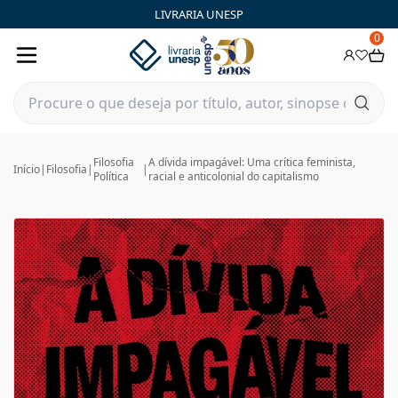
LIVRARIA UNESP
0
Filosofia
A dívida impagável: Uma crítica feminista,
Início
|
Filosofia
|
|
Política
racial e anticolonial do capitalismo