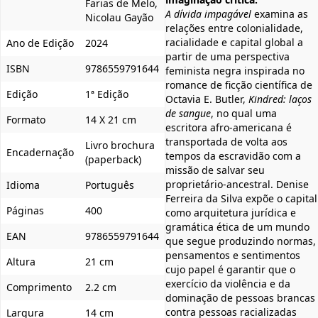
Farias de Melo,
A dívida impagável
examina as
Nicolau Gayão
relações entre colonialidade,
racialidade e capital global a
Ano de Edição
2024
partir de uma perspectiva
ISBN
9786559791644
feminista negra inspirada no
romance de ficção científica de
Edição
1ª Edição
Octavia E. Butler,
Kindred: laços
de sangue
, no qual uma
Formato
14 X 21 cm
escritora afro-americana é
transportada de volta aos
Livro brochura
Encadernação
tempos da escravidão com a
(paperback)
missão de salvar seu
proprietário-ancestral. Denise
Idioma
Português
Ferreira da Silva expõe o capital
Páginas
400
como arquitetura jurídica e
gramática ética de um mundo
EAN
9786559791644
que segue produzindo normas,
pensamentos e sentimentos
Altura
21 cm
cujo papel é garantir que o
exercício da violência e da
Comprimento
2.2 cm
dominação de pessoas brancas
contra pessoas racializadas
Largura
14 cm