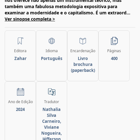
nos oferece não apenas um instrumental teórico, mas
também uma fabulosa metodologia expositiva para
examinar a modernidade e o capitalismo. É um extraord...
Ver sinopse completa >
Editora
Idioma
Encardenação
Páginas
Zahar
Português
Livro
400
brochura
(paperback)
Ano de Edição
Tradutor
2024
Nathalia
Silva
Carneiro,
Viviane
Nogueira,
Jéfferson