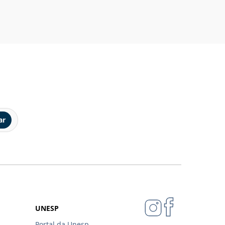
ar
UNESP
Portal da Unesp