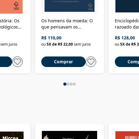
stória: Os
Os homens da moeda: O
Enciclopédi
eológicos
que pensavam os
razoado das
história
ministros da Fazenda da
artes e dos o
R$ 110,00
R$ 128,00
Nova República (1985-
Civilização 
sem juros
ou
5
X de
R$ 22,00
sem juros
ou
5
X de
R$ 2
2018)
Comprar
Comp