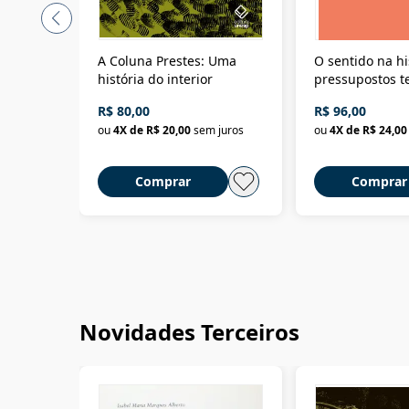
A Coluna Prestes: Uma
O sentido na hi
história do interior
pressupostos t
da filosofia da 
R$ 80,00
R$ 96,00
ou
4
X de
R$ 20,00
sem juros
ou
4
X de
R$ 24,00
Comprar
Comprar
Novidades Terceiros