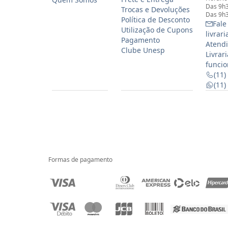
Das 9h3
Trocas e Devoluções
Das 9h3
Política de Desconto
Fale
Utilização de Cupons
livrar
Pagamento
Atendi
Clube Unesp
Livrar
funcio
(11)
(11
Formas de pagamento