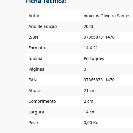
Ficha Técnica:
Autor
Vinicius Oliveira Santos
Ano de Edição
2023
ISBN
9786587311470
Formato
14 X 21
Idioma
Português
Páginas
0
EAN
9786587311470
Altura
21 cm
Comprimento
2 cm
Largura
14 cm
Peso
0,00 Kg