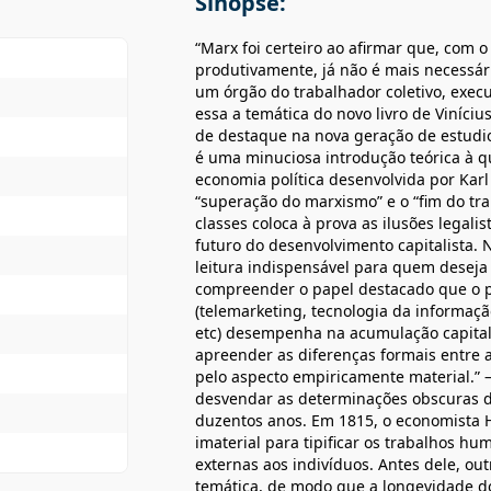
Sinopse:
“Marx foi certeiro ao afirmar que, com o
produtivamente, já não é mais necessári
um órgão do trabalhador coletivo, exec
essa a temática do novo livro de Viníci
de destaque na nova geração de estudio
é uma minuciosa introdução teórica à que
economia política desenvolvida por Karl
“superação do marxismo” e o “fim do tr
classes coloca à prova as ilusões legal
futuro do desenvolvimento capitalista. N
leitura indispensável para quem deseja
compreender o papel destacado que o pr
(telemarketing, tecnologia da informação
etc) desempenha na acumulação capitalis
apreender as diferenças formais entre a
pelo aspecto empiricamente material.” 
desvendar as determinações obscuras do
duzentos anos. Em 1815, o economista He
imaterial para tipificar os trabalhos h
externas aos indivíduos. Antes dele, ou
temática, de modo que a longevidade d