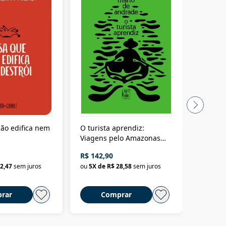
ão edifica nem
O turista aprendiz:
Coloniz
Viagens pelo Amazonas
totalita
até o Peru, pelo Madeira
crimino
R$ 142,90
R$ 69,9
até a Bolívia e por Marajó
2,47
sem juros
ou
5
X de
R$ 28,58
sem juros
ou
3
X d
até dizer chega
rar
Comprar
C