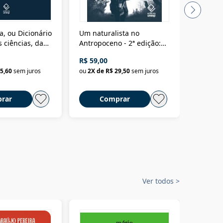
a, ou Dicionário
Um naturalista no
A vora
 ciências, das
Antropoceno - 2ª edição:
fícios - Vol. 7:
Um biólogo em busca do
R$ 59,00
R$ 58,0
material
selvagem
5,60
sem juros
ou
2
X de
R$ 29,50
sem juros
ou
2
X d
rar
Comprar
C
Ver todos
>