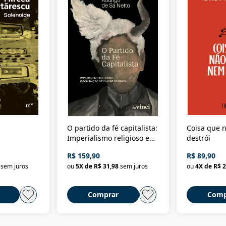
O partido da fé capitalista:
Coisa que n
Imperialismo religioso e
destrói
dominação de classe no
R$ 159,90
R$ 89,90
Brasil
sem juros
ou
5
X de
R$ 31,98
sem juros
ou
4
X de
R$ 2
Comprar
Comp