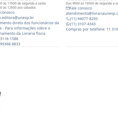
0 às 17h00 de segunda a sexta
Das 9h00 às 16h00 de segunda a s
0 às 12h00 aos sábados
Fale conosco
 conosco
atendimento@livrariaunesp.
ia.editora@unesp.br
(11) 94077-8293
mento direto dos funcionários da
(11) 3107-4343
ia - Para informações sobre o
Compras por telefone: 11 31
namento da Livraria física
 3116-1588
) 99368-8833