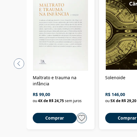
Maltrato e trauma na
Solenoide
infância
R$ 99,00
R$ 146,00
ou
4
X de
R$ 24,75
sem juros
ou
5
X de
R$ 29,20
Comprar
Comprar