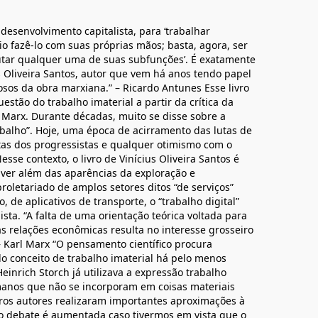
 desenvolvimento capitalista, para ‘trabalhar
o fazê-lo com suas próprias mãos; basta, agora, ser
utar qualquer uma de suas subfunções’. É exatamente
us Oliveira Santos, autor que vem há anos tendo papel
sos da obra marxiana.” – Ricardo Antunes Esse livro
stão do trabalho imaterial a partir da crítica da
 Marx. Durante décadas, muito se disse sobre a
abalho”. Hoje, uma época de acirramento das lutas de
istas dos progressistas e qualquer otimismo com o
esse contexto, o livro de Vinícius Oliveira Santos é
 ver além das aparências da exploração e
oletariado de amplos setores ditos “de serviços”
, de aplicativos de transporte, o “trabalho digital”
ta. “A falta de uma orientação teórica voltada para
s relações econômicas resulta no interesse grosseiro
– Karl Marx “O pensamento científico procura
 conceito de trabalho imaterial há pelo menos
inrich Storch já utilizava a expressão trabalho
umanos que não se incorporam em coisas materiais
tros autores realizaram importantes aproximações à
o debate é aumentada caso tivermos em vista que o